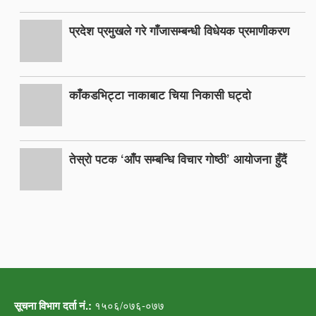
प्रदेश प्रमुखले गरे गाँजासम्बन्धी विधेयक प्रमाणीकरण
काँकडभिट्टा नाकाबाट चिया निकासी घट्दो
तेस्रो पटक ‘आँप सम्बन्धि विचार गोष्ठी’ आयोजना हुँदैं
सूचना विभाग दर्ता नं.:
१५०६/०७६-०७७