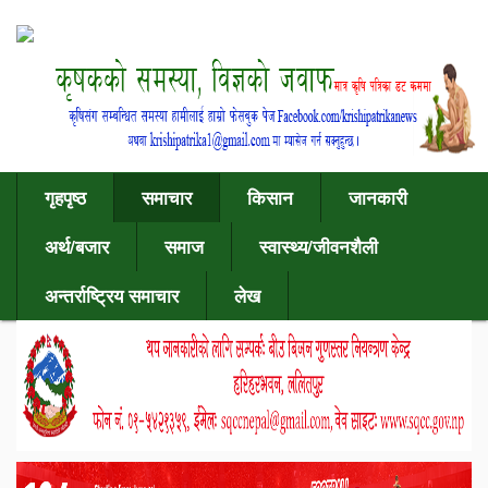
गृहपृष्ठ
समाचार
किसान
जानकारी
अर्थ/बजार
समाज
स्वास्थ्य/जीवनशैली
अन्तर्राष्ट्रिय समाचार
लेख