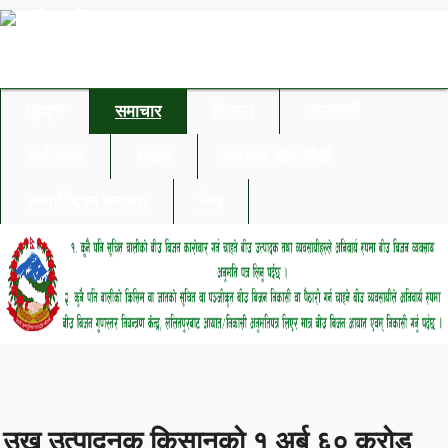
गृहपृष्ठ
समाचार
किसान
जानकारी
अर्थ/बजार
समाज
स्वास्थ्य/जीवनशैली
अन्तर्राष्ट्रिय समाचार
लेख
उखु उत्पादनक किसानको १ अर्ब ६० करोड