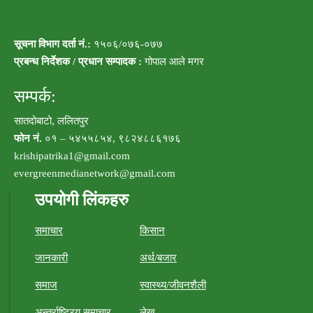
सूचना विभाग दर्ता नं.:
१५०६/०७६-०७७
प्रबन्ध निर्देशक / प्रधान सम्पादक :
गोपाल आले मगर
सम्पर्क:
सातदोबाटो, ललितपुर
फोन नं.
०१ – ५४५५८५४, ९८२४८८६१७६
krishipatrika1@gmail.com
evergreenmedianetwork@gmail.com
उपयोगी लिंकहरु
समाचार
किसान
जानकारी
अर्थ/बजार
समाज
स्वास्थ्य/जीवनशैली
अन्तर्राष्ट्रिय समाचार
लेख