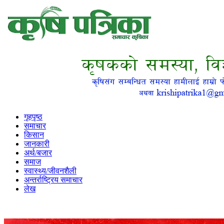
गृहपृष्ठ
समाचार
किसान
जानकारी
अर्थ/बजार
समाज
स्वास्थ्य/जीवनशैली
अन्तर्राष्ट्रिय समाचार
लेख