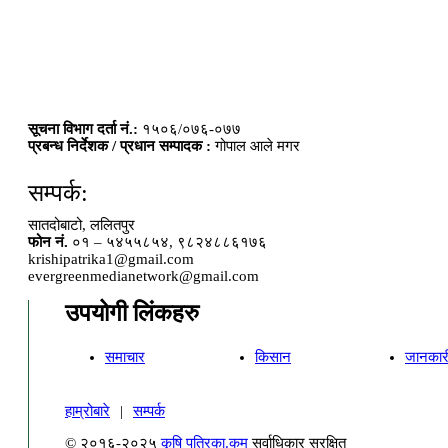
सूचना विभाग दर्ता नं.:
१५०६/०७६-०७७
प्रबन्ध निर्देशक / प्रधान सम्पादक :
गोपाल आले मगर
सम्पर्क:
सातदोबाटो, ललितपुर
फोन नं.
०१ – ५४५५८५४, ९८२४८८६१७६
krishipatrika1@gmail.com
evergreenmedianetwork@gmail.com
उपयोगी लिंकहरु
समाचार
किसान
जानकार
हाम्रोबारे
|
सम्पर्क
© २०१६-२०२५
कृषि पत्रिका.कम
सर्वाधिकार सुरक्षित