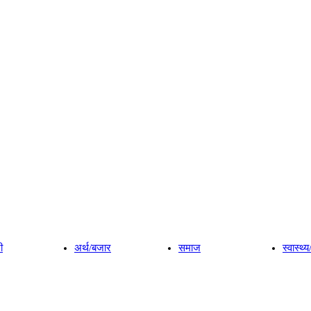
ी
अर्थ/बजार
समाज
स्वास्थ