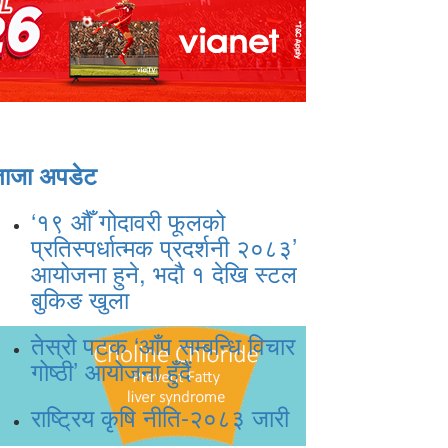
ताजा अपडेट
‘१९ औँ गोदावरी फूलको
प्रतिस्पर्धात्मक प्रदर्शनी २०८३’
आयोजना हुने, भदौ १ देखि स्टल
बुकिङ खुला
तेस्रो पटक ‘आँप सम्बन्धि विचार
गोष्ठी’ आयोजना हुँदैं
राष्ट्रिय कृषि नीति-२०८३ जारी