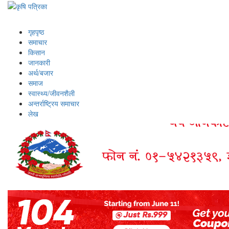
गृहपृष्ठ
समाचार
किसान
जानकारी
अर्थ/बजार
समाज
स्वास्थ्य/जीवनशैली
अन्तर्राष्ट्रिय समाचार
लेख