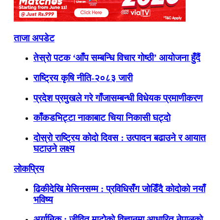
ताजा अपडेट
तेस्रो पटक ‘आँप सम्बन्धि विचार गोष्ठी’ आयोजना हुँदैं
राष्ट्रिय कृषि नीति-२०८३ जारी
प्रदेश प्रमुखले गरे गाँजासम्बन्धी विधेयक प्रमाणीकरण
काँकडभिट्टा नाकाबाट चिया निकासी घट्दो
दोस्रो राष्ट्रिय कोदो दिवस : उत्पादन बढाउने र आयात
घटाउने लक्ष्य
लोकप्रिय
ढिकीदेखि मेसिनसम्म : प्रविधिसँग जोडिँदै कोदोको नयाँ
भविष्य
अर्गानिक : जीवित माटोको विज्ञानमा आधारित नेपालको