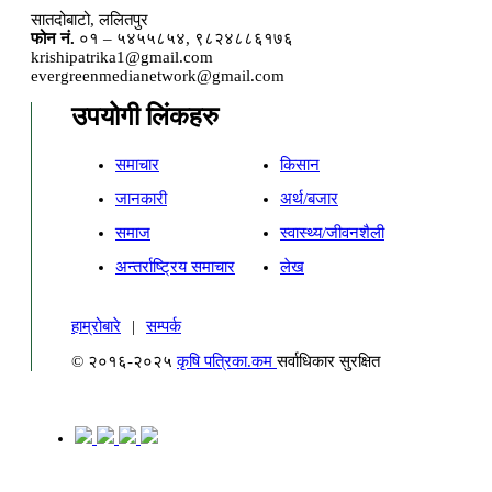
सातदोबाटो, ललितपुर
फोन नं.
०१ – ५४५५८५४, ९८२४८८६१७६
krishipatrika1@gmail.com
evergreenmedianetwork@gmail.com
उपयोगी लिंकहरु
समाचार
किसान
जानकारी
अर्थ/बजार
समाज
स्वास्थ्य/जीवनशैली
अन्तर्राष्ट्रिय समाचार
लेख
हाम्रोबारे
|
सम्पर्क
© २०१६-२०२५
कृषि पत्रिका.कम
सर्वाधिकार सुरक्षित