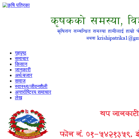
गृहपृष्ठ
समाचार
किसान
जानकारी
अर्थ/बजार
समाज
स्वास्थ्य/जीवनशैली
अन्तर्राष्ट्रिय समाचार
लेख