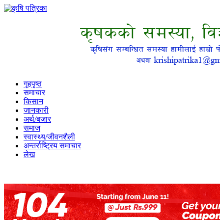
गृहपृष्ठ
समाचार
किसान
जानकारी
अर्थ/बजार
समाज
स्वास्थ्य/जीवनशैली
अन्तर्राष्ट्रिय समाचार
लेख