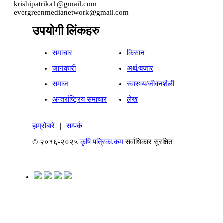
krishipatrika1@gmail.com
evergreenmedianetwork@gmail.com
उपयोगी लिंकहरु
समाचार
किसान
जानकारी
अर्थ/बजार
समाज
स्वास्थ्य/जीवनशैली
अन्तर्राष्ट्रिय समाचार
लेख
हाम्रोबारे
|
सम्पर्क
© २०१६-२०२५
कृषि पत्रिका.कम
सर्वाधिकार सुरक्षित