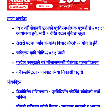
ताजा अपडेट
‘१९ औँ गोदावरी फूलको प्रतिस्पर्धात्मक प्रदर्शनी २०८३’
आयोजना हुने, भदौ १ देखि स्टल बुकिङ खुला
तेस्रो पटक ‘आँप सम्बन्धि विचार गोष्ठी’ आयोजना हुँदैं
राष्ट्रिय कृषि नीति-२०८३ जारी
प्रदेश प्रमुखले गरे गाँजासम्बन्धी विधेयक प्रमाणीकरण
काँकडभिट्टा नाकाबाट चिया निकासी घट्दो
लोकप्रिय
ढिकीदेखि मेसिनसम्म : प्रविधिसँग जोडिँदै कोदोको नयाँ
भविष्य
दोस्रो राष्ट्रिय कोदो दिवस : उत्पादन बढाउने र आयात