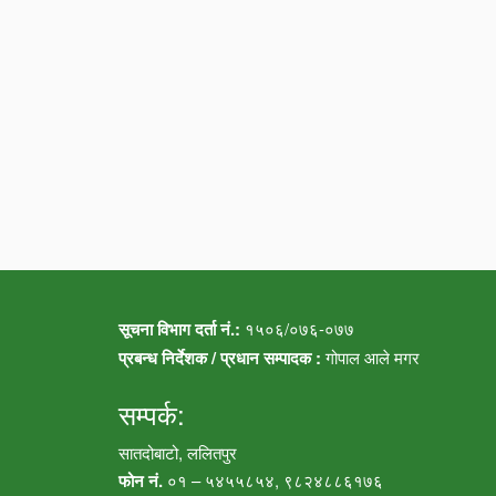
सूचना विभाग दर्ता नं.:
१५०६/०७६-०७७
प्रबन्ध निर्देशक / प्रधान सम्पादक :
गोपाल आले मगर
सम्पर्क:
सातदोबाटो, ललितपुर
फोन नं.
०१ – ५४५५८५४, ९८२४८८६१७६