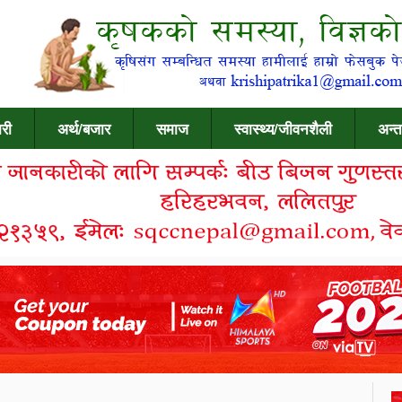
री
अर्थ/बजार
समाज
स्वास्थ्य/जीवनशैली
अन्त