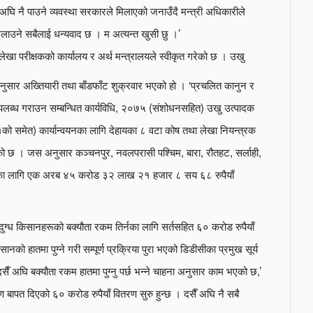
 अघि नै पाउने व्यवस्था सरकारले मिलाएको जनाउँदै मन्त्री अधिकारीले
ाउने सबैलाई धन्यवाद छ । म अत्यन्त खुसी छु ।’
लेखा परीक्षकको कार्यालय र अर्थ मन्त्रालयले स्वीकृत गरेको छ । उखु
ुसार अख्तियारी तथा बाँडफाँट शुक्रवार भएको हो । ‘प्रचलित कानुन र
उपलब्ध गराउन सम्बन्धित कार्यविधि, २०७५ (संशोधनसहित) उखु उत्पादक
समेत) कार्यान्वयनका लागि देहायका ८ वटा कोष तथा लेखा नियन्त्रक
एको छ । जस अनुसार कञ्चनपुर, नवलपरासी पश्चिम, बारा, रौतहट, सर्लाही,
 रकमका लागि एक अरब ४५ करोड ३२ लाख २१ हजार ८ सय ६८ रुपैयाँ
ई दुग्ध किसानहरूको बक्यौता रकम तिर्नका लागि सर्तसहित ६० करोड रुपैयाँ
नको हातमा पुग्ने गरी सम्पूर्ण प्रक्रिया पुरा भएको डिडीसीका प्रमुख सूर्य
दसैँ अघि बक्यौता रकम हातमा पुग्नु पर्छ भन्ने चाहना अनुसार काम भएको छ,’
बापत दिएको ६० करोड रुपैयाँ वितरण सुरु हुन्छ । दसैँ अघि नै सबै