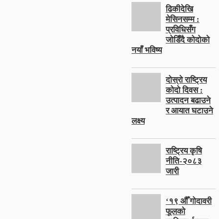
ढिकीदेखि
मेसिनसम्म :
प्रविधिसँग
जोडिँदै कोदोको
नयाँ भविष्य
दोस्रो राष्ट्रिय
कोदो दिवस :
उत्पादन बढाउने
र आयात घटाउने
लक्ष्य
राष्ट्रिय कृषि
नीति-२०८३
जारी
‘१९ औँ गोदावरी
फूलको