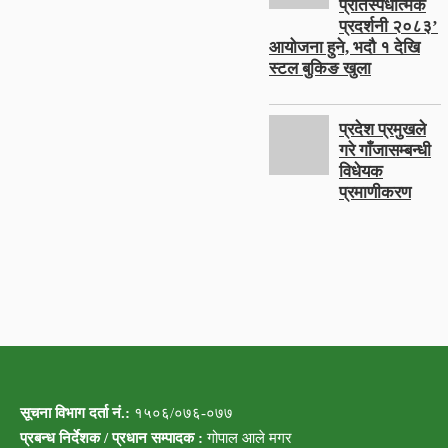
प्रतिस्पर्धात्मक
प्रदर्शनी २०८३’
आयोजना हुने, भदौ १ देखि
स्टल बुकिङ खुला
प्रदेश प्रमुखले
गरे गाँजासम्बन्धी
विधेयक
प्रमाणीकरण
सूचना विभाग दर्ता नं.:
१५०६/०७६-०७७
प्रबन्ध निर्देशक / प्रधान सम्पादक :
गोपाल आले मगर