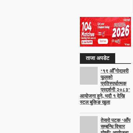
ताजा अपडेट
‘१९ औँ गोदावरी
फूलको
प्रतिस्पर्धात्मक
प्रदर्शनी २०८३’
आयोजना हुने, भदौ १ देखि
स्टल बुकिङ खुला
तेस्रो पटक ‘आँप
सम्बन्धि विचार
गोष्ठी’ आयोजना