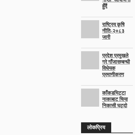
हुँदैं
राष्ट्रिय कृषि
नीति-२०८३
जारी
प्रदेश प्रमुखले
गरे गाँजासम्बन्धी
विधेयक
प्रमाणीकरण
काँकडभिट्टा
नाकाबाट चिया
निकासी घट्दो
लोकप्रिय