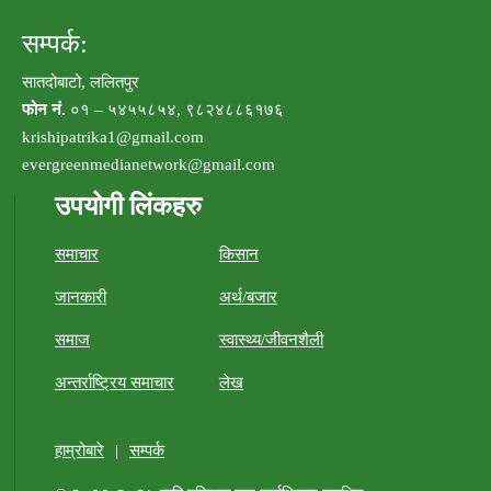
सम्पर्क:
सातदोबाटो, ललितपुर
फोन नं.
०१ – ५४५५८५४, ९८२४८८६१७६
krishipatrika1@gmail.com
evergreenmedianetwork@gmail.com
उपयोगी लिंकहरु
समाचार
किसान
जानकारी
अर्थ/बजार
समाज
स्वास्थ्य/जीवनशैली
अन्तर्राष्ट्रिय समाचार
लेख
हाम्रोबारे
|
सम्पर्क