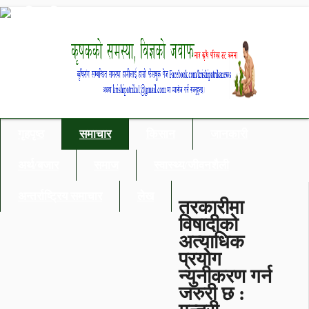
गृहपृष्ठ
समाचार
किसान
जानकारी
अर्थ/बजार
समाज
स्वास्थ्य/जीवनशैली
अन्तर्राष्ट्रिय समाचार
लेख
तरकारीमा
विषादीको
अत्याधिक
प्रयोग
न्युनीकरण गर्न
जरुरी छ :