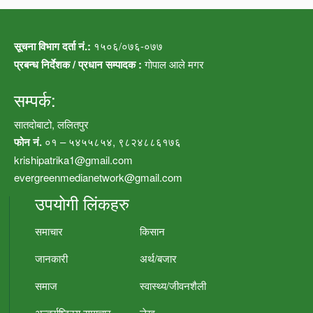
सूचना विभाग दर्ता नं.:
१५०६/०७६-०७७
प्रबन्ध निर्देशक / प्रधान सम्पादक :
गोपाल आले मगर
सम्पर्क:
सातदोबाटो, ललितपुर
फोन नं.
०१ – ५४५५८५४, ९८२४८८६१७६
krishipatrika1@gmail.com
evergreenmedianetwork@gmail.com
उपयोगी लिंकहरु
समाचार
किसान
जानकारी
अर्थ/बजार
समाज
स्वास्थ्य/जीवनशैली
अन्तर्राष्ट्रिय समाचार
लेख