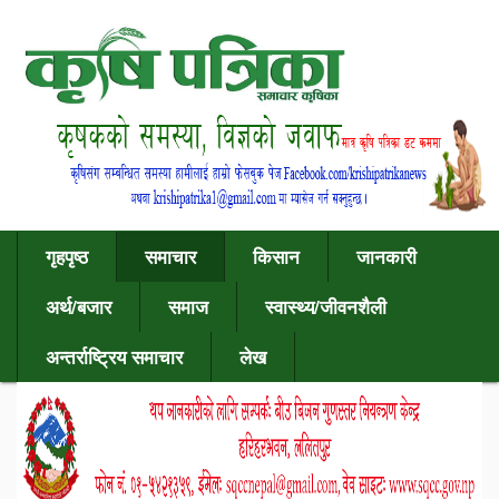
गृहपृष्ठ
समाचार
किसान
जानकारी
अर्थ/बजार
समाज
स्वास्थ्य/जीवनशैली
अन्तर्राष्ट्रिय समाचार
लेख