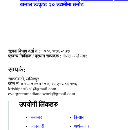
खनाल उत्कृष्ट २० उद्यमीमा छनोट
सूचना विभाग दर्ता नं.:
१५०६/०७६-०७७
प्रबन्ध निर्देशक / प्रधान सम्पादक :
गोपाल आले मगर
सम्पर्क:
सातदोबाटो, ललितपुर
फोन नं.
०१ – ५४५५८५४, ९८२४८८६१७६
krishipatrika1@gmail.com
evergreenmedianetwork@gmail.com
उपयोगी लिंकहरु
समाचार
किसान
जानकारी
अर्थ/बजार