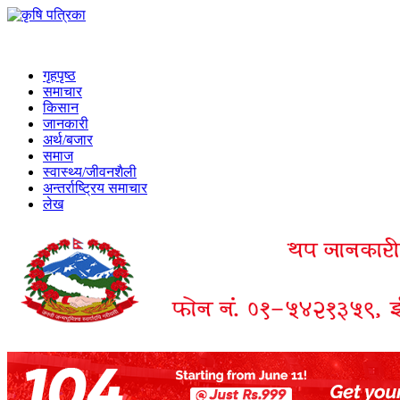
गृहपृष्ठ
समाचार
किसान
जानकारी
अर्थ/बजार
समाज
स्वास्थ्य/जीवनशैली
अन्तर्राष्ट्रिय समाचार
लेख