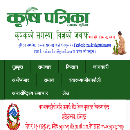
गृहपृष्ठ
समाचार
किसान
जानकारी
अर्थ/बजार
समाज
स्वास्थ्य/जीवनशैली
अन्तर्राष्ट्रिय समाचार
लेख