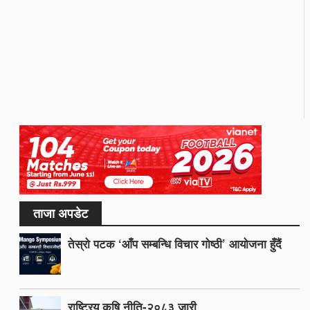
ताजा अपडेट
तेस्रो पटक ‘आँप सम्बन्धि विचार गोष्ठी’ आयोजना हुँदैं
राष्ट्रिय कृषि नीति-२०८३ जारी