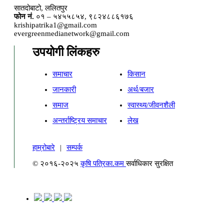
सातदोबाटो, ललितपुर
फोन नं.
०१ – ५४५५८५४, ९८२४८८६१७६
krishipatrika1@gmail.com
evergreenmedianetwork@gmail.com
उपयोगी लिंकहरु
समाचार
किसान
जानकारी
अर्थ/बजार
समाज
स्वास्थ्य/जीवनशैली
अन्तर्राष्ट्रिय समाचार
लेख
हाम्रोबारे
|
सम्पर्क
© २०१६-२०२५
कृषि पत्रिका.कम
सर्वाधिकार सुरक्षित