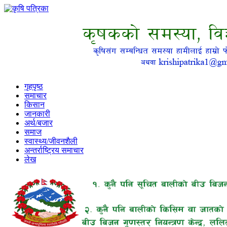
गृहपृष्ठ
समाचार
किसान
जानकारी
अर्थ/बजार
समाज
स्वास्थ्य/जीवनशैली
अन्तर्राष्ट्रिय समाचार
लेख