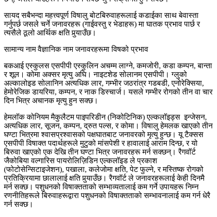
सायद सबैभन्दा महत्त्वपूर्ण विषालु बोटबिरुवाहरूलाई कडाईका साथ बेवास्ता
गर्नुपर्छ जसले चर्ने जनावरहरू (गाईवस्तु र भेडाहरू) मा घातक प्रभाव पार्छ र
त्यसैले ठूलो आर्थिक क्षति पुर्‍याउँछ।
सामान्य नाम वैज्ञानिक नाम जनावरहरूमा विषको प्रभाव
बकआई एस्कुलस एसपीपी एस्कुलिन अचम्म लाग्ने, कमजोरी, कडा कम्पन, बान्ता
र शूल। कोमा अक्सर मृत्यु अघि। नाइटशेड सोलानम एसपीपी। ग्लुको
अल्कालोइड सोलानिन अत्यधिक लार, गम्भीर जठरांत्र गडबडी, एनोरेक्सिया,
हेमोरेजिक डायरिया, कम्पन, र नाक डिस्चार्ज। यसले गम्भीर रोगको तीन वा चार
दिन भित्र अचानक मृत्यु हुन सक्छ।
हेमलॉक कोनियम मैकुलैटम पाइपरिडीन (निकोटिनिक) एल्कलॉइड्स इन्जेसन,
अत्यधिक लार, सूजन, कम्पन, द्रुत पल्स, र कोमा। विषालु हेमलक खाएको तीन
घण्टा भित्रमा श्वासप्रश्वासको पक्षघातबाट जनावरको मृत्यु हुन्छ। यू टैक्सस
एसपीपी विषाक्त पदार्थहरूले मुटुको मांसपेशी र हावालाई आराम दिन्छ, र यो
बिरुवा खाएको एक देखि तीन घण्टा भित्र जनावरहरू मर्न सक्छन्। रैगवॉर्ट
जैकोबिया वल्गारिस पायरोलिज़िडिन एल्कलॉइड ले प्रकाश
(फोटोसेन्सिटाइजेशन), पखाला, कलेजोमा क्षति, पेट फुल्ने, र मस्तिष्क रोगको
प्रतिक्रियामा छालालाई क्षति पुर्‍याउँछ। रैगवॉर्ट ले जनावरहरूलाई केही दिनमै
मर्न सक्छ। पशुधनको विषाक्तताको सम्भाव्यतालाई कम गर्ने उपायहरू निम्न
रणनीतिहरूले बिरुवाहरूद्वारा पशुधनको विषाक्तताको सम्भावनालाई कम गर्न धेरै
गर्न सक्छ।