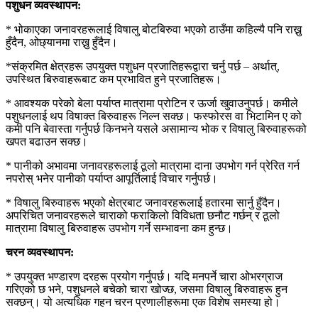
पशुधन व्यवस्थापन:
* भोकाएका जनावरहरूलाई विषालु बोटबिरुवा भएको ठाउँमा कहिल्यै पनि राख्नु
हुँदैन, ओछ्यानमा राख्नु हुँदैन।
*संक्रमित क्षेत्रहरू उपयुक्त पशुधन प्रजातिहरूद्वारा चर्नु पर्छ – अर्थात्,
उपस्थित बिरुवाहरूबाट कम प्रभावित हुने प्रजातिहरू।
* आवश्यक परेको बेला पर्याप्त मात्रामा प्रोटिन र ऊर्जा खुवाउनुपर्छ। कमीले
पशुधनलाई थप विषाक्त बिरुवाहरू निल्न सक्छ। फस्फोरस वा भिटामिन ए को
कमी पनि बेवास्ता गर्नुपर्छ किनभने यसले असामान्य भोक र विषालु बिरुवाहरूको
खपत बढाउन सक्छ।
* पानीको अभावमा जनावरहरूलाई ठूलो मात्रामा दाना उपभोग गर्न प्रेरित गर्न
नपरोस् भनेर पानीको पर्याप्त आपूर्तिलाई विचार गर्नुपर्छ।
* विषालु बिरुवाहरू भएको क्षेत्रबाट जनावरहरूलाई हतारमा सार्नु हुँदैन।
अपरिचित जनावरहरूले चाराको फराकिलो विविधता छनौट गर्छन् र ठूलो
मात्रामा विषालु बिरुवाहरू उपभोग गर्ने सम्भावना कम हुन्छ।
चरन व्यवस्थापन:
* उपयुक्त भण्डारण दरहरू प्रयोग गर्नुपर्छ। यदि मनपर्ने चारा ओभरग्राज
गरिएको छ भने, पशुधनले बचेको चारा खोज्छ, जसमा विषालु बिरुवाहरू हुन
सक्छन्। यो अत्यधिक गहन चरन प्रणालीहरूमा एक विशेष समस्या हो।