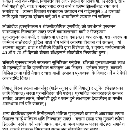
सक्छ। यस अवस्थामा, विषाक्तताका लक्षणहरूमा एनोरेक्सिया, डिप्रेसन, सास
फेर्न गाह्रो हुने, नाक र मलद्वारबाट रगत बग्ने र श्लेष्म झिल्लीबाट रगत बग्ने
समावेश छ। त्यस्ता विषाक्त प्रभावहरू उत्पादन गर्न गाईवस्तुले 2-4 हप्ताको
लागि ठूलो मात्रामा ब्रेकन चर्नु पर्छ र थायामिनले उपचार गर्न सकिन्छ।
लोकोवीड (एस्ट्रैगलस र ऑक्सीट्रोपिस एसपीपी) को उपभोगले प्रजनन
समस्याहरू निम्त्याउन सक्छ जस्तै कामवासनामा कमी र गोरुहरूमा
शुक्राणुजननमा कमी, र गाईहरूमा एस्ट्रस दबाइन्छ। थप रूपमा, यस अवस्थामा
जन्मेका बाछोहरूले कुटिल-बाछो रोग भनिने अवस्था विकास गर्न सक्छन्। यो
अवस्था खुट्टा, ढाड र घाँटीको विकृति द्वारा विशेषता हो, र प्रायः गर्भावस्थाको
40 औं र 70 औं दिनको बीचमा बाँधहरूले लोकोवीड निजाउँदा हुन्छ।
घाँसको पुनरुत्थानको सफलता सुनिश्चित गर्नुहोस्: घाँसको पुनरुत्थानको साथ
यो महत्त्वपूर्ण छ कि प्रारम्भिक चरणहरू अब लिइन्छ। एलेक्स कानून, कारको
बिलिङटनमा घाँसे मैदान र चारा बाली उत्पादन प्रबन्धक, के विचार गर्ने बारे केही
अन्तरदृष्टि दिन्छ।
विषालु बिरुवाहरूमा लार्क्सपुर (गाईवस्तुका लागि विषालु) र लुपिन (भेडाहरूका
लागि विषाक्त) जस्ता प्रजातिहरू पनि पर्छन्। प्रभावित जनावरहरूले अक्सर
आतंक, अचम्म लाग्ने, मांसपेशी दुख्ने र पतन हुने लक्षणहरू देखाउँछन् वा गम्भीर
अवस्थामा मर्न पनि सक्छन्।
अन्य बोटबिरुवाहरूले तिनीहरूको भौतिक गुणहरूको कारणले आवश्यक रूपमा
विषाक्त नभई यांत्रिक क्षति निम्त्याउन सक्छ। यसमा छाला र/वा मुखको श्लेष्म
झिल्लीमा प्रवेश गर्न सक्ने आन्स, बार्ब, वा अन्य भागहरू भएका बोटहरू समावेश
छन्, जसले घाउहरू निम्त्याउन सक्छ जुन संक्रमित हुन सक्छ।