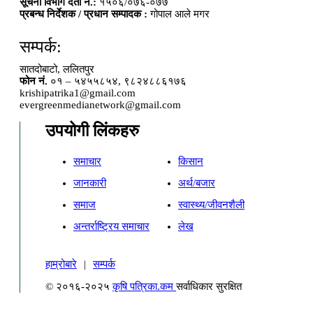
सूचना विभाग दर्ता नं.:
१५०६/०७६-०७७
प्रबन्ध निर्देशक / प्रधान सम्पादक :
गोपाल आले मगर
सम्पर्क:
सातदोबाटो, ललितपुर
फोन नं.
०१ – ५४५५८५४, ९८२४८८६१७६
krishipatrika1@gmail.com
evergreenmedianetwork@gmail.com
उपयोगी लिंकहरु
समाचार
किसान
जानकारी
अर्थ/बजार
समाज
स्वास्थ्य/जीवनशैली
अन्तर्राष्ट्रिय समाचार
लेख
हाम्रोबारे
|
सम्पर्क
© २०१६-२०२५
कृषि पत्रिका.कम
सर्वाधिकार सुरक्षित