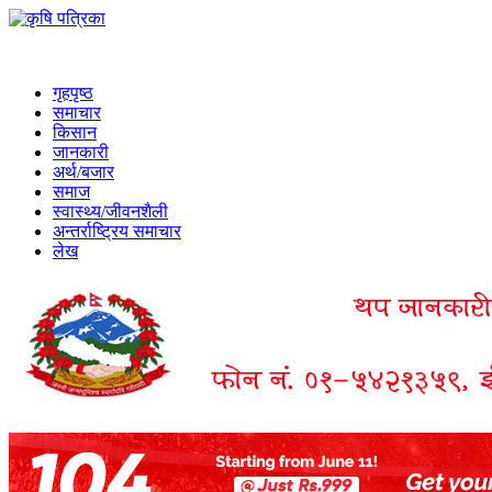
गृहपृष्ठ
समाचार
किसान
जानकारी
अर्थ/बजार
समाज
स्वास्थ्य/जीवनशैली
अन्तर्राष्ट्रिय समाचार
लेख