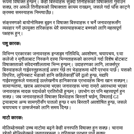
रूपमा विषाक्त हुन्छन्। केही बिरुवाहरू सुक्दा तिनीहरूको विषाक्तता गुमाउन
सक्छ, तर अरूले तिनीहरूको विषाक्तता कायम राख्छन्, जसले गर्दा घाँस काट्ने
क्रममा समस्याहरू निम्त्याउँछ।
संक्रमणको बायोनोमिक्स बुझ्न र विषाक्त बिरुवाहरू र चर्ने जनावरहरूसँग
व्यवहार गर्ने उपयुक्त तरिकाहरू धेरै समस्याहरूबाट बच्नको लागि महत्वपूर्ण
पक्षहरू हुन्।
पशु कारक:
विभिन्न प्रकारका जनावरहरू इन्जाइम गतिविधि, अवशोषण, चयापचय, र/वा
कलेजो र मृगौलाबाट निस्कने दरमा भिन्नताहरूको कारणले गर्दा विशेष बोटबाट
विषाक्तताको संवेदनशीलतामा भिन्न हुन्छन्। उदाहरणका लागि, लार्क्सपुर
बिरुवाहरूले गाईवस्तुहरूलाई असर गर्छ तर भेडाहरूमा थोरै प्रभाव पार्छ। यसको
विपरित, लुपिनबाट भेडाको हानि कहिलेकाहीँ धेरै ठूलो हुन्छ, यद्यपि
गाईवस्तुहरूले यसलाई उल्लेखनीय हानिकारक प्रभावहरू बिना खान सक्छन्।
सामान्यतया, खराब अवस्थामा भएका जनावरहरू भन्दा राम्रो अवस्थामा भएका
जनावरहरू मादक पदार्थको प्रतिरोधी हुन्छन्। उपभोग दर पनि महत्त्वपूर्ण हुन
सक्छ। जब जनावरहरूले विषाक्त बिरुवाहरू बिस्तारै चर्छन्, विषलाई GI
ट्र्याक्टमा अन्य सामग्रीसँग पातलो हुन्छ र थप बिस्तारै अवशोषित हुन्छ, जसले
चयापचय र उत्सर्जनको लागि समय दिन्छ।
माटो कारक:
मोलिब्डेनमको उच्च माटोमा बढ्ने केही वनस्पति विषाक्त हुन सक्छ। चारामा
रहेको मोलिब्डेनमले जनावरहरूमा २ तरिकामा प्रभाव पार्न सक्छ: