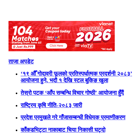
ताजा अपडेट
‘१९ औँ गोदावरी फूलको प्रतिस्पर्धात्मक प्रदर्शनी २०८३’
आयोजना हुने, भदौ १ देखि स्टल बुकिङ खुला
तेस्रो पटक ‘आँप सम्बन्धि विचार गोष्ठी’ आयोजना हुँदैं
राष्ट्रिय कृषि नीति-२०८३ जारी
प्रदेश प्रमुखले गरे गाँजासम्बन्धी विधेयक प्रमाणीकरण
काँकडभिट्टा नाकाबाट चिया निकासी घट्दो