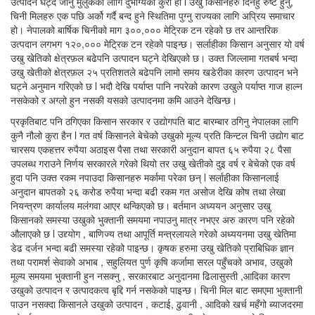
उत्पादन घट्दै जानु मुलुकका लागि दुर्भाग्यको कुरा हो l उखु किसानहरु दिनहु रुष्ट हुनु,
चिनी मिलहरु एक पछि अर्को गर्दै बन्द हुने स्थितिमा पुग्नु राज्यका लागि अप्रिय समाचार
हो। नेपालको बार्षिक चिनीको माग ३००,००० मेट्रिक टन रहेको छ तर आन्तरिक
उत्पदान लगभग १२०,००० मेट्रिक टन रहेको पाइन्छ। सर्लाहीका किसान अनुसार यो वर्ष
उखु खेतिको क्षेत्रफ़ल बढेपनि उत्पादन घट्ने देखिएको छ। उक्त जिल्लामा गतबर्ष भन्दा
उखु खेतीको क्षेत्रफ़ल २५ प्रतिशतले बढेपनि लामो समय खडेरीका कारण उत्पादन भने
घट्ने अनुमान गरिएको छ l भदौ देखि पर्याप्त पानि नपरेको कारण उखुले पर्याप्त गाज हाल्न
नसकेको र अग्लो हुन नसकी यसको उत्पादनमा कमि आउने देखिन्छ।
प्रकृतिबाट पनि ठगिएका किसान सरकार र उद्योगपति बाट बारम्बार ठगिनु नेपालका लागि
कुनै नौलो कुरा हैन l गत वर्ष किसानले बेचेको उखुको मूल्य प्रति किन्टल चिनी उद्योग बाट
चारसय एकहत्तर रुपैया अठाइस पैसा तथा सरकारी अनुदान बापत ६५ रुपैया २८ पैसा
उपलब्ध गराउने निर्णय सरकारले गरेको थियो तर उखु खेतीको दुइ वर्ष र बेचेको एक वर्ष
हुदा पनि उक्त रकम नपाउदा किसानहरु मर्कामा परेका छन् l सर्लाहीका किसानलाई
अनुदान बापतको २६ करोड रुपैया भन्दा बढी रकम गत असोज देखि कोष तथा लेखा
नियन्त्रण कार्यालय मलंगवा आएर थन्किएको छ। बर्तमान अध्ययन अनुसार उखु
किसानको समस्या उखुको भुक्तानी समयमा नपाउनु मात्र नभएर अरु कारण पनि रहेको
औलाएको छ l उद्द्योग , बाणिज्य तथा आपूर्ति मन्त्रलायले गरेको अध्ययनमा उखु खेतिमा
डेढ दर्जन भन्दा बढी समस्या रहेको पाइन्छ। कृषक हरुमा उखु खेतिको प्राबिधिक ज्ञान
तथा परामर्श सेवाको अभाब , सहुलियत पुर्ण कृषि कर्जामा सरल पहुँचको अभाव, उखुको
मूल्य समयमा भुक्तानी हुन नसक्नु , सरकारबाट अनुदानमा ढिलासुस्ती ,आदिका कारण
उखुको उत्पादन र उत्पादकत्व बृद्दि गर्न नसकेको पाइन्छ। चिनी मिल बाट समएमा भुक्तानी
पाउन नसक्दा किसानले उखुको उत्पादन , कटाई, ढुवानी , आदिको खर्च महँगो ब्याजदरमा