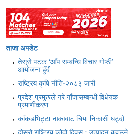
ताजा अपडेट
तेस्रो पटक ‘आँप सम्बन्धि विचार गोष्ठी’
आयोजना हुँदैं
राष्ट्रिय कृषि नीति-२०८३ जारी
प्रदेश प्रमुखले गरे गाँजासम्बन्धी विधेयक
प्रमाणीकरण
काँकडभिट्टा नाकाबाट चिया निकासी घट्दो
दोस्रो राष्ट्रिय कोदो दिवस : उत्पादन बढाउने