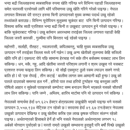
भन्दा बढी जिल्लाहरुमा ब्यबसायिक रुपमा खेति गरिन्छ भने विभिन्न पहाडी जिल्लाहरुमा
समेत घरायसी प्रयोगको लागि थोरै परिमाणमा उखु खेति गरिने गरेको पाइन्छ। नेपाल
लगायत विश्वका धेरै रास्ट्र हरुमा चिनी उत्पदानको मुख्य कच्चा पदार्थ उखु रहेको
तथ्यांकले बताउछ। विभिन्न यूरोपियन मुलुकमा चुकंदर बाट पनि चिनी उत्पादन गरिन्छ।
विश्वमा करिब साठी प्रतिशत भन्दा बढी चिनी त उखुबाट उत्पादन हुने गरेको पाइन्छ। र
बाकि चुकंदरबाट गरिन्छ l उखु बर्तमान अवस्थामा तराईका जिल्ला लगायत पहाडी केहि
जिल्ला जस्तै कास्की , गुल्मीमा पनि बिस्तार भई रहेको पाइन्छ ।
महोत्तरी , सर्लाही, रौतहट , नवलपरासी, कपिलबस्तु, चाहि मुख्य ब्यबसायिक उखु
उत्पादन गर्ने तराईका जिल्ला मध्ये पर्ने गर्छन l उखु अन्य खेतीको तुलनामा केहि सजिलो
खेति पनि हो l एकपल्ट रोपे पछि सामान्य हेरचाह गर्न सके तीन बर्ससम्म यसबाट लाभ लिन
सकिन्छ। धन, मकै, गहु, आदि खेतीमा जस्तो परिश्रम लगानी र श्रम उखुमा गरे यसबाट
प्रशस्त रुपमा फाइदा लिन सकिन्छ। यो सोझै एकमुस्ट ठुलो रकम ल्याउन सक्ने नगदे
बालि हो l यो ‘एक रोपाई , तीन कटाई ‘ बालीमा लागत कम आम्दानी बढी हुन्छ l उखु को
पातले दाउराको समस्या हल गर्ने , हरियो पात तथा हरियो टुप्पोहरु गाइ बस्तुका लागि
पोषिलो आहार र सुकेको पातहरुको कम्पोस्ट सम्म बनाउन मिल्ने भएकाले यसको चौतर्फी
लाभ लिन सकिन्छ। पानि जम्ने , अम्लिय, क्षारिय माटोमा पनि यो उत्पादन गर्न सकिन्छ ।
नेपालको सन्दर्भमा हेर्दा ७१.६२५ हेक्टर क्षेत्रफ़लमा उखुखेति भएको पाइन्छ भने यसको
उत्पादन 3,५५७,९३४ मेट्रिक टन रहेको छ l सरदरमा हेर्दा ४९.६७ टन/हेक्टर नेपालमा
उखुको उत्पादन देखिन्छ र उखु खेतीमा करिब एक लाख कृषक परिवार संलग्न रहेको
पाइन्छ। अर्थतन्त्रको हिसाबले हेर्ने हो भनि यसले नेपालको अर्थतन्त्रमा लगभग १८
अर्बको योगदान पुर्याएको छ l यस्तो राम्रो उखुको सम्भावना हुदाहुदै पनि बर्षौ पिच्छे उखुको