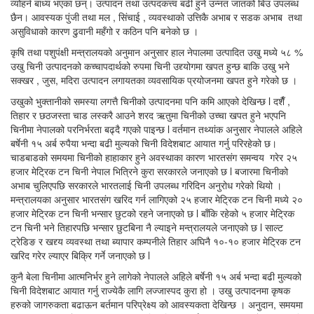
व्योहर्न बाध्य भएका छन्। उत्पादन तथा उत्पदकत्त्व बढी हुने उन्नत जातको बिउ उपलब्ध
छैन। आवस्यक पुंजी तथा मल , सिंचाई , व्यवस्थाको उत्तिकै अभाब र सडक अभाब तथा
असुविधाको कारण ढुवानी महँगो र कठिन पनि बनेको छ ।
कृषि तथा पशुपंक्षी मन्त्रालयको अनुमान अनुसार हाल नेपालमा उत्पादित उखु मध्ये ५८ %
उखु चिनी उत्पादनको कच्चापदार्थको रुपमा चिनी उद्द्योगमा खपत हुन्छ बाकि उखु भने
सक्खर , जुस, मदिरा उत्पादन लगायतका व्यवसायिक प्रयोजनमा खपत हुने गरेको छ ।
उखुको भुक्तानीको समस्या लगत्तै चिनीको उत्पादनमा पनि कमि आएको देखिन्छ l दशैँ ,
तिहार र छठजस्ता चाड लस्करै आउने शरद ऋतुमा चिनीको उच्चा खपत हुने भएपनि
चिनीमा नेपालको परनिर्भरता बढ्दै गएको पाइन्छ l वर्तमान तथ्यांक अनुसार नेपालले अहिले
बर्षेनी १५ अर्ब रुपैया भन्दा बढी मुल्यको चिनी विदेशबाट आयात गर्नु परिरहेको छ।
चाडबाडको समयमा चिनीको हाहाकार हुने अवस्थाका कारण भारतसंग समन्वय गरेर २५
हजार मेट्रिक टन चिनी नेपाल भित्रिने कुरा सरकारले जनाएको छ l बजारमा चिनीको
अभाब चुलिएपछि सरकारले भारतलाई चिनी उपलब्ध गरिदिन अनुरोध गरेको थियो ।
मन्त्रालयका अनुसार भारतसंग खरिद गर्न लागिएको २५ हजार मेट्रिक टन चिनी मध्ये २०
हजार मेट्रिक टन चिनी भन्सार छुटको रहने जनाएको छ l बाँकि रहेको ५ हजार मेट्रिक
टन चिनी भने तिहारपछि भन्सार छुटबिना नै ल्याइने मन्त्रालयले जनाएको छ l साल्ट
ट्रेडिङ र खद्द्य व्यवस्था तथा ब्यापार कम्पनीले तिहार अघिनै १०-१० हजार मेट्रिक टन
खरिद गरेर ल्याएर बिक्रि गर्ने जनाएको छ l
कुनै बेला चिनीमा आत्मनिर्भर हुने लागेको नेपालले अहिले बर्षेनी १५ अर्ब भन्दा बढी मुल्यको
चिनी विदेशबाट आयात गर्नु राज्येकै लागि लज्जास्पद कुरा हो । उखु उत्पादनमा कृषक
हरुको जागरुकता बढाऊन बर्तमान परिप्रेक्ष्य को आवस्यकता देखिन्छ । अनुदान, समयमा