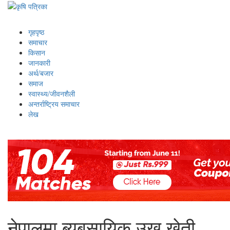
गृहपृष्ठ
समाचार
किसान
जानकारी
अर्थ/बजार
समाज
स्वास्थ्य/जीवनशैली
अन्तर्राष्ट्रिय समाचार
लेख
नेपालमा ब्यबसायिक उखु खेती,