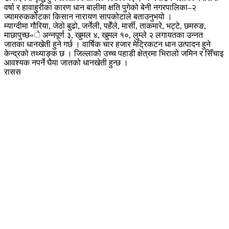
वर्षा र हावाहुरीका कारण धान बालीमा क्षति पुगेको बेनी नगरपालिका–२
ज्यामरुककोटका किसान नारायण सापकोटाले बताउनुभयो ।
म्याग्दीमा गौरिया, जेठो बुढो, जर्नेली, पहेँले, मार्सी, ताकमारे, भट्टे, छमरुङ,
माछापुच्छ«े अन्नपूर्ण ३, खुमल ४, खुमल १०, लुम्ले २ लगायतका उन्नत
जातका धानखेती हुने गर्छ । वार्षिक चार हजार मेट्रिकटन धान उत्पादन हुने
केन्द्रको तथ्याङ्क छ । जिल्लाको उच्च पहाडी क्षेत्रमा भिरालो जमिन र सिँचाइ
आवश्यक नपर्ने घैया जातको धानखेती हुन्छ ।
रासस