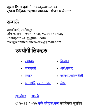
सूचना विभाग दर्ता नं.:
१५०६/०७६-०७७
प्रबन्ध निर्देशक / प्रधान सम्पादक :
गोपाल आले मगर
सम्पर्क:
सातदोबाटो, ललितपुर
फोन नं.
०१ – ५४५५८५४, ९८२४८८६१७६
krishipatrika1@gmail.com
evergreenmedianetwork@gmail.com
उपयोगी लिंकहरु
समाचार
किसान
जानकारी
अर्थ/बजार
समाज
स्वास्थ्य/जीवनशैली
अन्तर्राष्ट्रिय समाचार
लेख
हाम्रोबारे
|
सम्पर्क
© २०१६-२०२५
कृषि पत्रिका.कम
सर्वाधिकार सुरक्षित