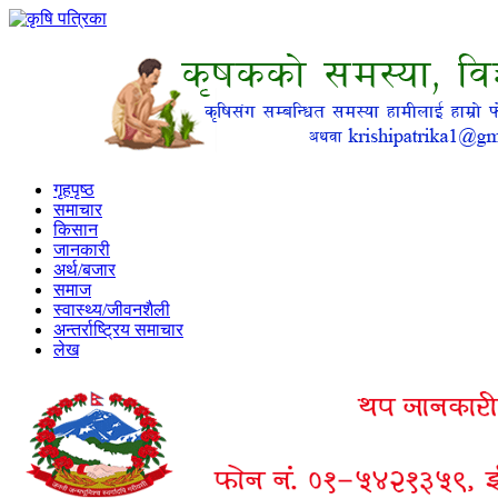
गृहपृष्ठ
समाचार
किसान
जानकारी
अर्थ/बजार
समाज
स्वास्थ्य/जीवनशैली
अन्तर्राष्ट्रिय समाचार
लेख