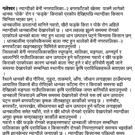
गलेश्वर।
म्याग्दीको बेनी नगरपालिका–२ बगरफाँटको खेतमा पाक्नै लागेको
धानमा ‘पोके’ रोग र ‘फड्के’ किराको प्रकोप देखिएपछि म्याग्दीका किसान
चिन्तित भएका छन् ।
धानबालीमा डरलाग्दो मानिने गवारो, खैरो फड्के किरा र पोके रोग अहिले
म्याग्दीको धानबालीमा देखापरेको छ । धान लहलह झुल्ने समयमा रोगको
प्रकोपले धानको बाला नष्ट हुन थाल्दा धान उत्पादन घट्ने चिन्तामा किसान छन्
। धानबालीमा प्रकोपकैरूपमा बाला नष्ट हुन थालेको बेनी नगरपालिका–२
बगरफाँटका खड्गबहादुर घिमिरेले बताउनुभयो ।
जिल्लाको बेनी नगरपालिकासहित रघुगङ्गा, मालिका, मङ्गला, अन्नपूर्ण र
धवलागिरि गाउँपालिकाका धान उत्पादन हुने फाँटहरुमा गवारो र खैरे फड्के
किराको प्रकोपका कारण धानको बाला नष्ट हुने र बोट हरियोमै सुक्दै जाने
समस्या देखापरेको सम्बन्धित स्थानीय तहका कृषि प्राविधिकहरूले बताएका छन्
।
रैथाने धानको बीउ गौरिया, गुडुरा, ताकमारे, आँगा, जौधान लगाइएका ठाउँमाभन्दा
आयातित विकासे बीउ रोपिएको धानका फाँटमा रोग र किराको समस्या बढी
देखिएको मङ्गला गाउँपालिकाका कृषि प्राविधिक जगत बानियाँले बताउनुभयो ।
धानबाली भित्र्याउने अन्तिम समयमा देखापरेको रोगले यस वर्ष धान उत्पादन
घट्न सक्ने बगरफाँटका कृषक जीतबहादुर कार्कीको भनाइ छ । रत्नेचौर,
बगरफाँट, फापरखेत, सीमलगायत बढी धान उत्पादन हुने फाँटमा लगाइएको
धानबालीमा समेत गबाँरो, राते र खैरे थोप्ले रोगको प्रकोप देखापरेको म्याग्दीका
अगुवा कृषक चन्द्रबहादुर कार्कीले बताउनुभयो ।
गवारो र खैरे फड्के रोगको सङ्क्रमणबाट धानबाली जोगाउन सम्बन्धित
पालिकाका कृषि प्राविधिक र किसानसँग रोगको नियन्त्रणबारे समन्वय भइरहेको
कृषि ज्ञानकेन्द्र म्याग्दीले जनाएको छ । म्याग्दीका किसानमा पछिल्लो समय