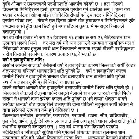
कृषि औजार र उपकरणको प्रयोगप्रति आकर्षण बढेको छ । हल गोरुको
विकल्पमा मिनिट्रिलर हलो, ट्र्याक्टरको प्रयोग गर्न थालेका छन् । ठूला गरा
भएका र फाँटका खेतमा बाँझो जोत्नेदेखि रोपाइँ गर्न ट्र्याक्टर र मिनिट्रिलर
प्रयोग गरेका छन् । गोरुले एक दिनमा जोत्ने खेत ट्र्याक्टर र मिनिट्रिलरले एकै
घण्टामा सक्ने हुँदा काम छिटो हुने बगरफाँटका कृषक भीमबहादुर रिजालले
बताउनुभयो ।
गत वर्ष तीन हजार नौ सय २५ हेक्टरमा १३ हजार छ सय २६ मेट्रिकटन धान
उत्पादन भएको थियो । तर यस वर्ष भने धान लगाउने समयमा रासायनिक मल र
सिँचाइको अभाव हुनुका साथै धान भित्र्याउने समयमा भएको मौसमी प्रतिकूलता
र रोग किराको प्रकोपका कारण उत्पादन घट्ने भएको छ ।
वर्षा र हावाहुरीबाट क्षति :
असोज अन्तिम साताको बेमौसमी वर्षा र हावाहुरीका कारण जिल्लाको सयौँ हेक्टर
क्षेत्रफलमा गरिएको धानबालीमा क्षति पुगेको छ । वर्षा र हावाहुरीका कारण
पानीले भिजेर र हावाहुरीले धानका बोट ढलाएपछि धान बालीमा क्षति पुगेको
स्थानीय तहका कृषि प्राविधिकले जनाएका छन् ।
पाक्नै लागेका धानको बोट हावाहुरीले ढलाएपछि पानीले भिजेर क्षति पुगेको हो ।
जिल्लाको लेकाली क्षेत्रमा पाकेर काट्ने बेलाको धान लगातारको वर्षाले भिजेर
खेतमा नै धानको दाना झरेका कारण क्षति पुगेको छ भने तल्लो क्षेत्रमा पाक्ने
लागेका धानको बोट हावाहुरीले ढलाएपछि दाना पोटिलो नहुनुका साथै खेतमा नै
दाना झरेकाले उत्पादन कम हुने देखिएको छ ।
जिल्लाका रत्नेचौर, बगरफाँट, फापरखेत, गरापानी, खबरा, सीम, बाबियाचौर,
पुलाचौर, अर्मन, कुहूँ, देवीस्थानलगायत ठाउँमा लगाइएको धानबालीमा क्षति पुगेको
स्थानीय कृषकले बताएका छन् । यस वर्ष धानमा रोग किराको प्रकोप
नदेखिएको र सिँचाइको सुविधा पनि पुगेकाले विगतका वर्षका तुलनामा धान
उत्पादनमा वृद्धि हुने अपेक्षा किसानले गरेका थिए । थन्क्याउने बेलाको बेमौसमी