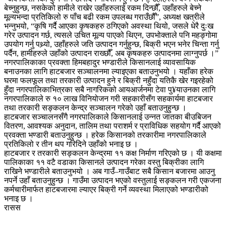
बेच्नुहुन्छ, नसकेको हामीले राखेर उहाँहरुलाई रकम दिन्छौँ, उहाँहरुले बेच्ने
मूल्यभन्दा प्रतिकिलो रु पाँच बढी रकम उपलब्ध गराउँछौँ”, अध्यक्ष खत्रीले
भन्नुभयो, “कृषि गर्दै आएका कृषकहरु ठगिएको अवस्था थियो, जसले धेरै दुःख
गरेर उत्पादन गर्छ, त्यसले उचित मूल्य पाएको थिएन, उपभोक्ताले पनि महङ्गोमा
उपयोग गर्नु पथ्र्यो, उहाँहरुले जति उत्पादन गर्नुहुन्छ, बिक्री भएन भनेर चिन्ता गर्नु
पर्दैन, हामीहरुले उहाँको उत्पादन राख्छौँ, अब कृषकहरु उत्पादनमा लाग्नुपर्छ ।”
नगरपालिकाका प्रवक्ता हिमबहादुर भण्डारीले किसानलाई व्यावसायिक
बनाउनका लागि हाटबजार सञ्चालनमा ल्याइएका बताउनुभयो । यहाँका हरेक
घरमा फलफूल तथा तरकारी उत्पादन हुने र बिक्री नहुँदा यतिकै खेर गइरहेको
हुँदा नगरपालिकाभित्रका सबै नागरिकको आयआर्जनमा टेवा पु¥याउनका लागि
नगरपालिकाले रु १० लाख विनियोजन गरी सहकारीसँग सहकार्यमा हाटबजार
तथा तरकारी सङ्कलन केन्द्र सञ्चालन गरेको उहाँ बताउनुहुन्छ ।
हाटबजार सञ्चालनसँगै नगरपालिकाले किसानलाई उन्नत जातका बीउबिजन
वितरण, आवश्यक अनुदान, तालिम तथा पराशर्म र प्राविधिक सहयोग गर्दै आएको
प्रवक्ता भण्डारी बताउनुहुन्छ । हरेक किसानको तरकारीमा नगरपालिकाले
प्रतिकिलो र तीन थप गरिदिने उहाँको भनाइ छ ।
हाटबजार र तरकारी सङ्कलन केन्द्रमा ११ कक्ष निर्माण गरिएको छ । यी कक्षमा
पालिकाका ११ वटै वडाका किसानले उत्पादन गरेका वस्तु बिक्रीका लागि
राखिने भण्डारीले बताउनुभयो । अब गाउँ–गाउँबाट सबै किसान बजारमा आउनु
नपर्ने उहाँ बताउनुहुन्छ । गाउँमा उत्पादन भएको वस्तुलाई सङ्कलन गरी एकजना
कर्मचारीमार्फत हाटबजारमा ल्याएर बिक्री गर्ने व्यवस्था मिलाएको भण्डारीको
भनाइ छ ।
रासस