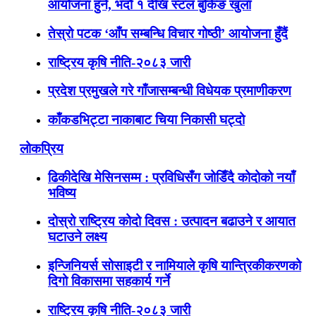
आयोजना हुने, भदौ १ देखि स्टल बुकिङ खुला
तेस्रो पटक ‘आँप सम्बन्धि विचार गोष्ठी’ आयोजना हुँदैं
राष्ट्रिय कृषि नीति-२०८३ जारी
प्रदेश प्रमुखले गरे गाँजासम्बन्धी विधेयक प्रमाणीकरण
काँकडभिट्टा नाकाबाट चिया निकासी घट्दो
लोकप्रिय
ढिकीदेखि मेसिनसम्म : प्रविधिसँग जोडिँदै कोदोको नयाँ
भविष्य
दोस्रो राष्ट्रिय कोदो दिवस : उत्पादन बढाउने र आयात
घटाउने लक्ष्य
इन्जिनियर्स सोसाइटी र नामियाले कृषि यान्त्रिकीकरणको
दिगो विकासमा सहकार्य गर्ने
राष्ट्रिय कृषि नीति-२०८३ जारी