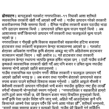
ढोरपाटन।
बागलुङको गलकोट नगरपालिका–११ रिघाकी आशा श्रीषले
व्यवसायिक तरकारी खेती गर्दै आएको वर्षौं भयो । गाउँमा उत्पादन गरेको तरकारी
बजारीकरणमा निकै समस्या थियो । दैनिक गाडीमा तरकारी बजार पठाउँदा भाडा
पनि उठाउन समस्या थियो । उत्पादनले उचित मूल्य पाउन गाह्रो थियो । अब
आशाजस्ता सयौँ किसानले उत्पादन गर्ने तरकारी तथा फलफूलले मूल्य पाउने
भएको छ ।
नगरपालिका र गौमुखी कृषि विकास सहकारीको सहकार्यमा हटिया बजारमा
हाटबजार तथा तरकारी सङ्कलन केन्द्र सञ्चालनमा आएको छ । गलकोट
क्षेत्रका अधिकांश नागरिक कृषि क्षेत्रमा आबद्ध भए पनि अहिलेसम्म हाटबजार
सञ्चालन भएको थिएन । यही असोज २८ गते हाटबजार तथा तरकारी
सङ्कलन केन्द्र स्थापना भएपछि कृषक हर्षित भएका छन् । एउटै गाउँमा दर्जनौँ
कृषकले व्यावसायिक तरकारी खेती गर्दै आए पनि बजार र उचित मूल्य नपाउँदा
समस्या भोग्दै आएको उहाँले बताउनुभयो ।
गाउँमा रासायनिक मल प्रयोग नगरी जैविक तरकारी र फलफूल उत्पादन गर्दै
आएको उहाँको भनाइ छ । अब बजार तथा ग्रामीण क्षेत्रको उत्पादनले सहज
रुपमा बजार पाउने श्रीषले विश्वास व्यक्त गर्नुभयो । उहाँले आफूले मौसमी र
बेमौसमी तरकारी उत्पादन गरिरहेको भन्दै बजार नपाउँदा कुहिएर नष्ट हुँदा लाखौँ
रुपैयाँ नोक्सानी भोग्नुपरेको स्मरण गर्नुभयो । “नगरपालिका र सहकारीले हाम्रो
लागि ठूलो काम गरेको छ, धेरै किसान बजार नपाए विचलित हुनुभएको थियो,
कयौँ कृषि पेसा छाडेर विदेश पनि जानु भयो, अहिले गर्दै आउनुभएका कुनै पनि
किसानले आफ्नो पेसा छाड्न पर्दैन कि भन्ने आशा गरेका छौँ”, श्रीषले भन्नुभयो,
“हाम्रो मुख्य समस्या बजार र मूल्यको थियो, गाउँमा धेरै बिक्री गर्न सकिँदैन,