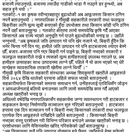
बजारमै ल्याउनुपर्छ, बजारमा ल्याउँदा गाडीको भाडा नै नउठ्ने डर हुन्थ्यो, अब
सहज हुने भयो ।”
गलकोट–१ का कृषक रवीन्द्रबहादुर बुढाथोकी अब आफूजस्ता किसान ठगिन
नपर्ने बताउनुभयो । नगरपालिका र गौमुखी सहकारीले तरकारी तथा फलफूल
बिक्रीका लागि मूल्य सूची बनाएको हुँदा उपभोक्ता तथा किसान कोही पनि ठगिन
नपर्ने उहाँ बताउनुहुन्छ । गलकोट क्षेत्रमा लामो समयदेखि कृषि गर्दै आएका
किसानले अब राज्य भएको अनुभूति गर्न पाउने बुढाथोकीको भनाइ छ । उहाँले
भन्नुभयो, “अब कृषकले जति उत्पादन गरे पनि खेर नजाने भो, बिक्री हुँदैन कि
भनेर चिन्ता गर्ने दिन गए, हामीले जति उत्पादन गरे पनि हाटबजारमा ल्याएर बेच्ने
छौँ, बजार–बजारमा पनि गएर बिक्री गर्न पाइने छ, बिक्री नभएको तरकारी र
फलफूल सहकारीले राख्ने र त्यसको मूल्य हामीहरुलाई उपलब्ध गराउने छ, अब
हामीहरु उत्साहका साथ उत्पादनमा लाग्ने छौँ, पहिले नै यो काम भएको भए धेरै
मान्छेहरु व्यावसायिक तरकारी खेतीमा लाग्ने थियौँ ।”
गौमुखी कृषि विकास सहकारी संस्थाका अध्यक्ष शिवकुमारी खत्रीले आफूहरुले
विसं २०६४ देखि थालेको प्रयास अहिले सफल भएको बताउनुभयो ।
सहकारीमार्फत किसानको समस्या समाधान गर्न, उनीहरुलाई प्रविधिसँग जोड्न
र आयआर्जनलाई बलियो बनाउनका लागि लामो समयदेखि काम गर्दै आएको
अध्यक्ष खत्रीको भनाइ छ ।
अघिल्लो वर्षदेखि नगरपालिकासँग सहकार्यमा जग्गा व्यवस्थापन गरी हाटबजार र
सङ्कलन केन्द्र निर्माणपछि सञ्चालन सुरु गरिएको बताउनुभयो । हाटबजार
हप्तामा एक दिन सञ्चालन गर्ने र बिक्री नभए किसानको तरकारी तथा फलफूल
प्रत्येक दिन आफूहरुले राखिदिने उहाँले बताउनुभयो । किसानको बिक्री
नभएका वस्तु प्रशोधन गरी विभिन्न परिकार बनाउने अध्यक्ष खत्रीको भनाइ छ ।
प्रशोधनका लागि मेसिनसमेत खरिद गरिसकेको उहाँ बताउनुहुन्छ ।
“अब किसानका कुनै पनि उत्पादन नोक्सान हुने छैनन्, उहाँहरुले बेच्न सकेको