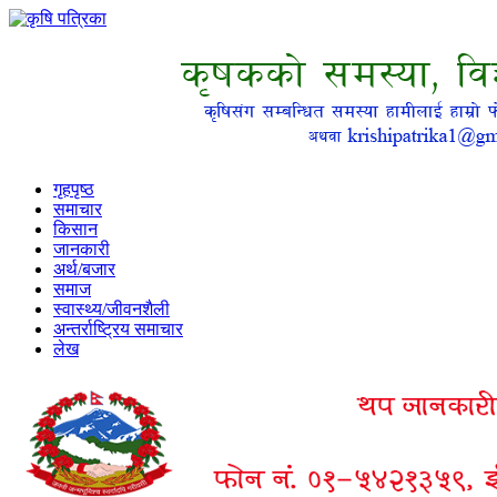
गृहपृष्ठ
समाचार
किसान
जानकारी
अर्थ/बजार
समाज
स्वास्थ्य/जीवनशैली
अन्तर्राष्ट्रिय समाचार
लेख