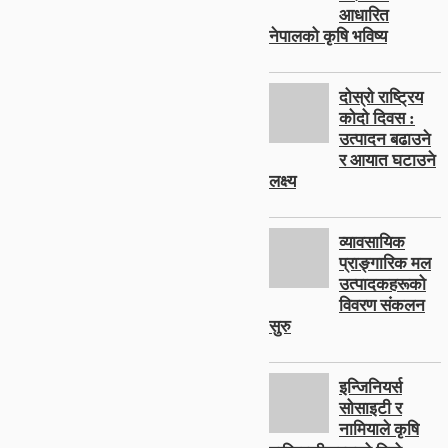
आधारित
नेपालको कृषि भविष्य
दोस्रो राष्ट्रिय
कोदो दिवस :
उत्पादन बढाउने
र आयात घटाउने
लक्ष्य
व्यावसायिक
प्राङ्गारिक मल
उत्पादकहरूको
विवरण संकलन
सुरु
इन्जिनियर्स
सोसाइटी र
नामियाले कृषि