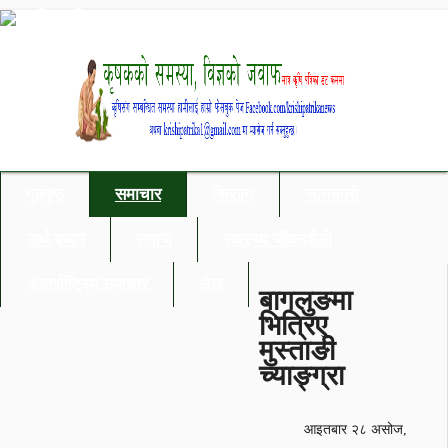
गृहपृष्ठ
समाचार
किसान
जानकारी
अर्थ/बजार
समाज
स्वास्थ्य/जीवनशैली
अन्तर्राष्ट्रिय समाचार
लेख
बागलुङमा
भित्रिए
मुस्ताङी
च्याङ्ग्रा
आइतबार २८ असोज,