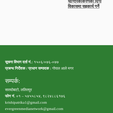
यान्त्रिकीकरणको दिगो
विकासमा सहकार्य गर्ने
सूचना विभाग दर्ता नं.:
१५०६/०७६-०७७
प्रबन्ध निर्देशक / प्रधान सम्पादक :
गोपाल आले मगर
सम्पर्क:
सातदोबाटो, ललितपुर
फोन नं.
०१ – ५४५५८५४, ९८२४८८६१७६
krishipatrika1@gmail.com
evergreenmedianetwork@gmail.com