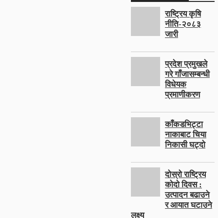
राष्ट्रिय कृषि
नीति-२०८३
जारी
प्रदेश प्रमुखले
गरे गाँजासम्बन्धी
विधेयक
प्रमाणीकरण
काँकडभिट्टा
नाकाबाट चिया
निकासी घट्दो
दोस्रो राष्ट्रिय
कोदो दिवस :
उत्पादन बढाउने
र आयात घटाउने
लक्ष्य