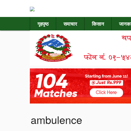
गृहपृष्ठ
समाचार
किसान
जानका
ambulence