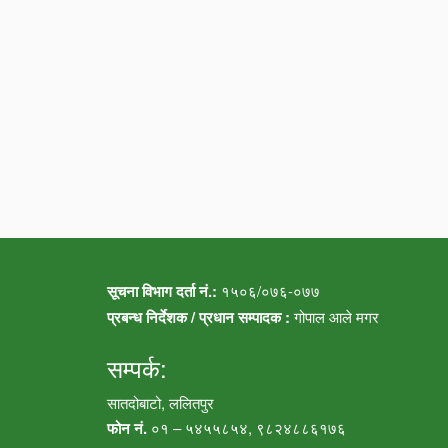
सूचना विभाग दर्ता नं.:
१५०६/०७६-०७७
प्रबन्ध निर्देशक / प्रधान सम्पादक :
गोपाल आले मगर
सम्पर्क:
सातदोबाटो, ललितपुर
फोन नं.
०१ – ५४५५८५४, ९८२४८८६१७६