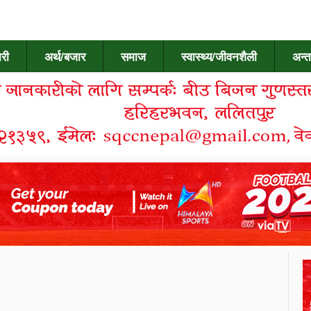
री
अर्थ/बजार
समाज
स्वास्थ्य/जीवनशैली
अन्त