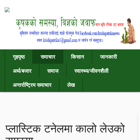
गृहपृष्ठ
समाचार
किसान
जानकारी
अर्थ/बजार
समाज
स्वास्थ्य/जीवनशैली
अन्तर्राष्ट्रिय समाचार
लेख
प्लास्टिक टनेलमा कालो लेउको
समस्या