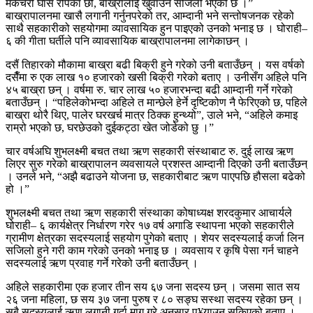
मकैचरी घाँस रोपेका छौँ, बाख्रालाई खुवाउन सजिलो भएको छ ।”
बाख्रापालनमा खासै लगानी गर्नुनपरेको तर, आम्दानी भने सन्तोषजनक रहेको
साथै सहकारीको सहयोगमा व्यावसायिक हुन पाइएको उनको भनाइ छ । घोराही–
६ की गीता घर्तीले पनि व्यावसायिक बाख्रापालनमा लागेकाछन् ।
दसैं तिहारको मौकामा बाख्रा बढी बिक्री हुने गरेको उनी बताउँछन् । यस वर्षको
दसैँमा रु एक लाख १० हजारको खसी बिक्री गरेको बताए । उनीसँग अहिले पनि
४५ बाख्रा छन् । वर्षमा रु. चार लाख ५० हजारभन्दा बढी आम्दानी गर्ने गरेको
बताउँछन् । “पहिलेकोभन्दा अहिले त मान्छेले हेर्ने दृष्टिकोण नै फेरिएको छ, पहिले
बाख्रा थोरै थिए, पालेर घरखर्च मात्र ठिक्क हुन्थ्यो”, उाले भने, “अहिले कमाइ
राम्रो भएको छ, घरछेउको दुईकट्ठा खेत जोडेको छु ।”
चार वर्षअघि शुभलक्ष्मी बचत तथा ऋण सहकारी संस्थाबाट रु. दुई लाख ऋण
लिएर सुरु गरेको बाख्रापालन व्यवसायले प्रशस्त आम्दानी दिएको उनी बताउँछन्
। उनले भने, “अझै बढाउने योजना छ, सहकारीबाट ऋण पाएपछि हौसला बढेको
हो ।”
शुभलक्ष्मी बचत तथा ऋण सहकारी संस्थाका कोषाध्यक्ष शरदकुमार आचार्यले
घोराही– ६ कार्यक्षेत्र निर्धारण गरेर १७ वर्ष अगाडि स्थापना भएको सहकारीले
ग्रामीण क्षेत्रका सदस्यलाई सहयोग पुगेको बताए । शेयर सदस्यलाई कर्जा लिन
सजिलो हुने गरी काम गरेको उनको भनाइ छ । व्यवसाय र कृषि पेसा गर्न चाहने
सदस्यलाई ऋण प्रवाह गर्ने गरेको उनी बताउँछन् ।
अहिले सहकारीमा एक हजार तीन सय ६७ जना सदस्य छन् । जसमा सात सय
२६ जना महिला, छ सय ३७ जना पुरुष र ८० सङ्घ सस्था सदस्य रहेका छन् ।
सबै सदस्यलाई ऋण लगानी गर्दा माग गरे अनुसार पु¥याउन सकिएको बताए ।