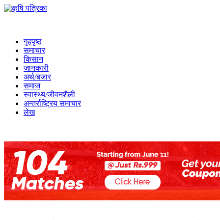
गृहपृष्ठ
समाचार
किसान
जानकारी
अर्थ/बजार
समाज
स्वास्थ्य/जीवनशैली
अन्तर्राष्ट्रिय समाचार
लेख