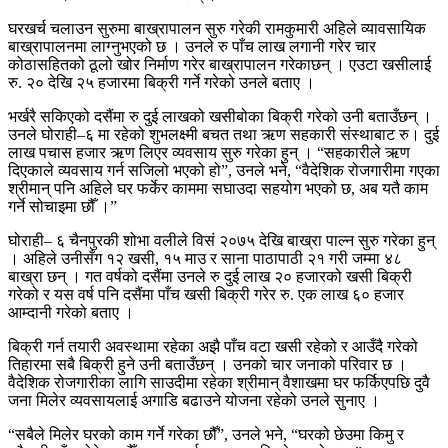
घरखर्च चलाउन सुरुमा बाख्रापालन सुरु गरेकी रामकुमारी अहिले व्यावसायिक
बाख्रापालनमा लाग्नुभएको छ । उनले रु पाँच लाख लगानी गरेर चार
कोठासहितको ठूलो खोर निर्माण गरेर बाख्रापालन गरेकाछन् । एउटा खसीलाई
रु. २० देखि २५ हजारमा बिक्री गर्ने गरेको उनले बताए ।
भर्खरै सकिएको दसैंमा रु दुई लाखको खसीबोका बिक्री गरेको उनी बताउँछन् ।
उनले घोराही–६ मा रहेको शुभलक्ष्मी बचत तथा ऋण सहकारी संस्थाबाट रु। दुई
लाख पचास हजार ऋण लिएर व्यवसाय सुरु गरेका हुन् । “सहकारीले ऋण
दिएकाले व्यवसाय गर्न सजिलो भएको हो”, उनले भने, “वैदेशिक रोजगारीमा गएका
श्रीमान् पनि अहिले घर फर्केर काममा सघाउदा सहयोग भएको छ, अब यतै काम
गर्ने सोचाइमा छौँ ।”
घोराही– ६ चैनपुरकी शोभा वलीले विसं २०७५ देखि बाख्रा पाल्न सुरु गरेका हुन्
। अहिले उनीसँग १२ खसी, १५ माउ र साना पाठापाठी २१ गरी जम्मा ४८
बाख्रा छन् । गत वर्षको दसैंमा उनले रु दुई लाख २० हजारको खसी बिक्री
गरेको र यस वर्ष पनि दसैंमा पाँच खसी बिक्री गरेर रु. एक लाख ६० हजार
आम्दानी गरेको बताए ।
बिक्री गर्न तयारी अवस्थामा रहेका अझै पाँच वटा खसी रहेको र आउँदै गरेको
तिहारमा सबै बिक्री हुने उनी बताउँछन् । उनको चार जनाको परिवार छ ।
वैदेशिक रोजगारीका लागि साउदीमा रहेका श्रीमान् वैशाखमा घर फर्किएपछि दुवै
जना मिलेर व्यवसायलाई अगाडि बढाउने योजना रहेको उनले सुनाए ।
“सबैले मिलेर घरको काम गर्ने गरेका छौँ”, उनले भने, “घरको छेउमा किमु र