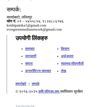
सम्पर्क:
सातदोबाटो, ललितपुर
फोन नं.
०१ – ५४५५८५४, ९८२४८८६१७६
krishipatrika1@gmail.com
evergreenmedianetwork@gmail.com
उपयोगी लिंकहरु
समाचार
किसान
जानकारी
अर्थ/बजार
समाज
स्वास्थ्य/जीवनशैली
अन्तर्राष्ट्रिय समाचार
लेख
हाम्रोबारे
|
सम्पर्क
© २०१६-२०२५
कृषि पत्रिका.कम
सर्वाधिकार सुरक्षित