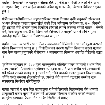
यहाँका किसानले गत फागुन र चैतमा चैते-२ , चैते-४ र विजी जातको चैते धान
लगाएका थिए । तर अहिले धानको उचित मूल्य नपाउँदा किसान चिन्तित भएका
हुन् ।
गौरीगञ्ज गाउँपालिका-१ महाभारास्थित साना किसान कृषि सहकारी संस्थाका
अध्यक्ष तिलक प्रसाद राजवंशीले केही दिन अघिसम्म प्रतिमन रू. ७५० विक्री
हुँदै आएको चैते धानको मूल्य दिनदिनै ओरालो लाग्ने क्रममा रहेको बताए । उनले
भने, ‘बजारमूल्य मनपरी छ, किसानले मेहेनतले फलाएको धानले उचित मूल्य
नपाउँदा यहाँका किसान निराश भएका छन् ।’
यहाँका गल्ला व्यापारी र धान मिल सञ्चालकको मिलेमतोमा धानको मूल्य घटाउने
गरेको किसानको भनाइ छ । विचौलियाका कारण यहाँका किसान सस्तो मूल्यमा
धान बेच्न बाध्य हुनुपरेको गौरीगञ्ज-१ महामाराका किसान धनपति पौडेलले बताए
।
प्रतिमन न्यूनतम रू. ८०० मूल्य पाउनुपर्नेमा यतिबेला गल्ला व्यापारी र धान मिल
सञ्चालकको मिलोमतोमा प्रतिमन रू. ६०० मा पनि धान खरीद गर्न आनाकानी
गर्ने गरेको उनको भनाइ छ । उनले भने, ‘चैते धानको बजार मूल्यमा किसानलाई
वर्षेनि यस्तै समस्या झेल्नुपरेको छ, त्यसैले चैते धानको न्यूनतम समर्थन मूल्य
सरकारले निर्धारण गरिदिनुपर्छ ।’
गल्ला व्यापारी र धान मिल सञ्चालक र विचौलियाको मिलोमतोमा चैते धानको
आफूखशी बजार मूल्य निर्धारण गर्दै आएकाले किसान मार्कामा परेको नेपाली
कांग्रेस झापाका जिल्ला नेता भक्ति सिटौलाले बताए ।