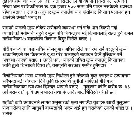
दुई विगहामा चैते धान लगाएका नेता सिटौलाले यो वर्ष पनि किसानले उत्पादन
गरेका धान प्रतिक्वीन्टल रू. एक हजार ५०० सम्म पनि पाउन नसकेको अवस्था
रहेको बताए । लागत अनुसार मूल्य नपाउँदा धान खेतीबाट किसान पलायन हुन
थालेको उनको भनाइ छ ।
समयमै धानको मूल्य तोकेर खरीदको व्यवस्था गर्न सके धान विक्री गर्दा
व्यापारीको मनोमानी नहुने र मूल्य पनि नियन्त्रण भई किसानलाई राहत हुने कमल
गाउँपालिका-७ बाह्घरेका किसान विदुुर गिरीले बताए ।
गौरीगञ्ज-१ का वडासचिव भोजकुमार अधिकारीले बजारमा सबै बस्तुको मूल्य
आकासिएको तर किसानले दुःख गरेर फलाएको उत्पादन बेच्नै मुस्किल पर्ने
अवस्था आएको बताए । उनले भने, ‘धानको उचित मूल्य नपाउनु किसानका
लागि ठूलो चिन्ताको विषय हो, यसप्रति सरकार गम्भीर हुनैपर्दछ ।’
विचौलियाको भरमा धानको मूल्य निर्धारण हुने गरेकाले कुल ग्राहस्थ उत्पादनमा
सबैभन्दा बढी योगदान दिने कृषि क्षेत्रमाथि चुनौती थपिएको गौरीगञ्ज
गाउँपालिकाका उपाध्यक्ष दिपेन्द्र थापाले बताए । मुलुकमा वर्षेनि करीब रू. ३३
अर्ब बराबरको कृषि उपज भारत तथा बंगलादेशबाट भित्रिने गरेको छ ।
यहाँको कृषि उत्पादनले लागत अनुसारको मूल्य नपाउँदा युवाहरु खाडी मुलुकमा
रोजगारीका लागि जानुपर्ने बाध्यताको अन्त्य अझै हुन नसकेको उनको भनाइ छ ।
रासस