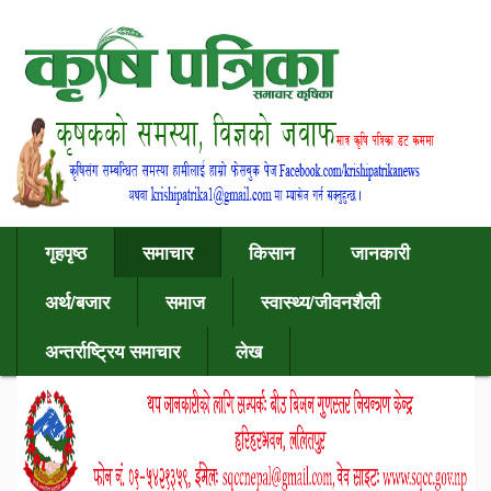
गृहपृष्ठ
समाचार
किसान
जानकारी
अर्थ/बजार
समाज
स्वास्थ्य/जीवनशैली
अन्तर्राष्ट्रिय समाचार
लेख