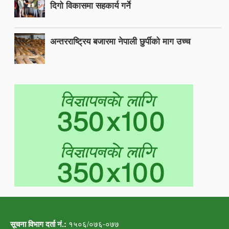
दिगो विकासमा सहकार्य गर्ने
अन्तरराष्ट्रिय बजारमा नेपाली छुर्पीको माग उच्च
सूचना विभाग दर्ता नं.:
१५०६/०७६-०७७