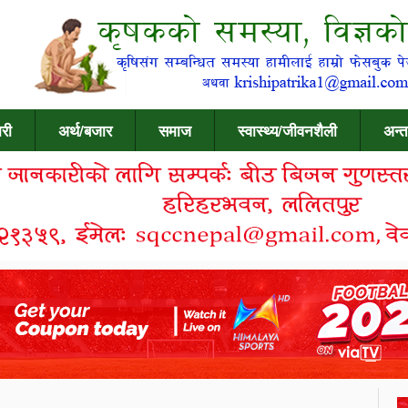
री
अर्थ/बजार
समाज
स्वास्थ्य/जीवनशैली
अन्त