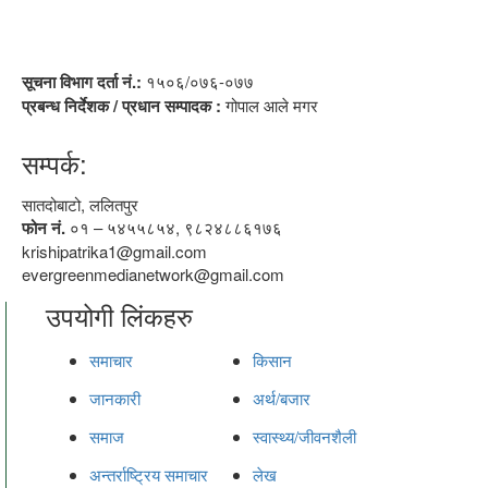
सूचना विभाग दर्ता नं.:
१५०६/०७६-०७७
प्रबन्ध निर्देशक / प्रधान सम्पादक :
गोपाल आले मगर
सम्पर्क:
सातदोबाटो, ललितपुर
फोन नं.
०१ – ५४५५८५४, ९८२४८८६१७६
krishipatrika1@gmail.com
evergreenmedianetwork@gmail.com
उपयोगी लिंकहरु
समाचार
किसान
जानकारी
अर्थ/बजार
समाज
स्वास्थ्य/जीवनशैली
अन्तर्राष्ट्रिय समाचार
लेख