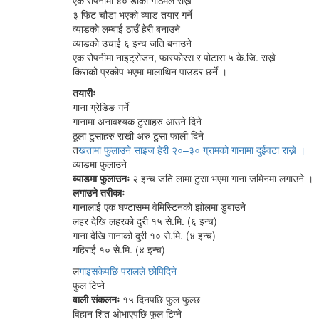
एक रोपनीमा ४० डोको गोठेमल राख्ने
३ फिट चौडा भएको व्याड तयार गर्ने
व्याडको लम्बाई ठाउँ हेरी बनाउने
व्याडको उचाई ६ इन्च जति बनाउने
एक रोपनीमा नाइट्रोजन, फास्फोरस र पोटास ५ के.जि. राख्ने
किराको प्रकोप भएमा मालाथिन पाउडर छर्ने ।
तयारीः
गाना ग्रेडिङ गर्ने
गानामा अनावश्यक टुसाहरु आउने दिने
ठूला टुसाहरु राखी अरु टुसा फाली दिने
त
खतामा फुलाउने साइज हेरी २०–३० ग्रामको गानामा दुईवटा राख्ने ।
व्याडमा फुलाउने
व्याडमा फुलाउनः
२ इन्च जति लामा टुसा भएमा गाना जमिनमा लगाउने ।
लगाउने तरीकाः
गानालाई एक घण्टासम्म वेमिस्टिनको झोलमा डुबाउने
लहर देखि लहरको दुरी १५ से.मि. (६ इन्च)
गाना देखि गानाको दुरी १० से.मि. (४ इन्च)
गहिराई १० से.मि. (४ इन्च)
ल
गाइसकेपछि परालले छोपिदिने
फुल टिप्ने
वाली संकलनः
१५ दिनपछि फुल फुल्छ
विहान शित ओभाएपछि फुल टिप्ने