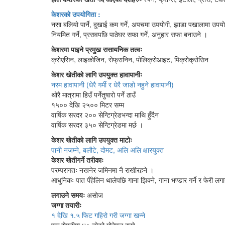
केशरको उपयोगिता :
नसा बलियो पार्ने, दुखाई कम गर्ने, अपचमा उपयोगी, झाडा पखालामा उपयोग
नियमित गर्ने, प्रसवपछि पाठेघर सफा गर्ने, अनुहार सफा बनाउने ।
केशरमा पाइने प्रमुख रासायनिक तत्वः
क्रोएसिन, लाइकोजिन, सेफ्रानिन, पोलिक्रोआइट, पिक्रोक्रोसिन
केशर खेतीको लागि उपयुक्त हावापानीः
नरम हावापानी (धेरै गर्मी र धेरै जाडो नहुने हावापानी)
थोरै मात्रामा हिउँ पर्नेतुषारो पर्ने ठाउँ
१५०० देखि २५०० मिटर सम्म
वार्षिक सरदर २०० सेन्टिग्रेडभन्दा माथि हुँदैन
वार्षिक सरदर ३५० सेन्टिग्रेडमा मर्छ ।
केशर खेतीको लागि उपयुक्त माटोः
पानी नजम्ने, बलौटे, दोमट, अलि अलि क्षारयुक्त
केशर खेतीगर्ने तरीकाः
परम्परागतः नखनेर जमिनमा नै राखीरहने ।
आधुनिकः पात पँहेलिन थालेपछि गाना झिक्ने, गाना भण्डार गर्ने र फेरी लग
लगाउने समयः
असोज
जग्गा तयारीः
१ देखि १.५ फिट गहिरो गरी जग्गा खन्ने