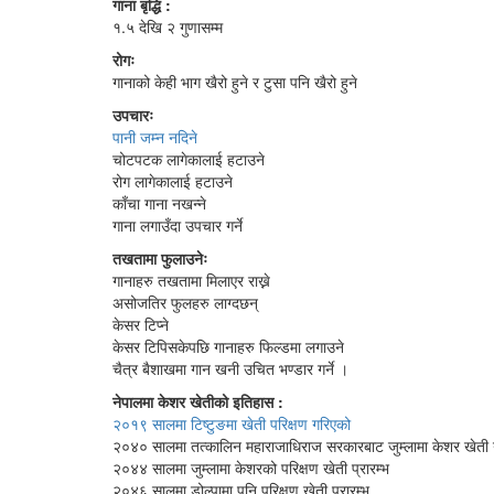
गाना बृद्धि :
१.५ देखि २ गुणासम्म
रोगः
गानाको केही भाग खैरो हुने र टुसा पनि खैरो हुने
उपचारः
पानी जम्न नदिने
चोटपटक लागेकालाई हटाउने
रोग लागेकालाई हटाउने
काँचा गाना नखन्ने
गाना लगाउँदा उपचार गर्ने
तखतामा फुलाउनेः
गानाहरु तखतामा मिलाएर राख्ने
असोजतिर फुलहरु लाग्दछन्
केसर टिप्ने
केसर टिपिसकेपछि गानाहरु फिल्डमा लगाउने
चैत्र बैशाखमा गान खनी उचित भण्डार गर्ने ।
नेपालमा केशर खेतीको इतिहास :
२०१९ सालमा टिष्टुङमा खेती परिक्षण गरिएको
२०४० सालमा तत्कालिन महाराजाधिराज सरकारबाट जुम्लामा केशर खेती गर
२०४४ सालमा जुम्लामा केशरको परिक्षण खेती प्रारम्भ
२०४६ सालमा डोल्पामा पनि परिक्षण खेती प्रारम्भ