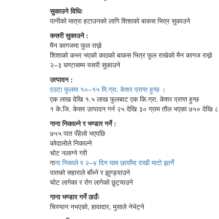
सुकाउने विधिः
पानीको मात्रा हटाउनको लागि शिशाको बाकस भित्र सुकाउने
कसरी सुकाउने :
मैन कागजमा फुल राख्ने
शिशाको कभर भएको काठको बाकस भित्र फुल राखेको मैन कागज राख्ने
२–३ घण्टासम्म यसरी सुकाउने
उत्पादन :
एउटा फुलमा १०–१५ मि.ग्रा. केशर प्राप्त हुन्छ ।
एक लाख देखि १.५ लाख फुलबाट एक कि.ग्रा. केशर प्राप्त हुन्छ
१ के.जि. केसर उत्पादन गर्न २५ देखि ३० ग्राम तौल भएका ७५० देखि 
गाना निकाल्ने र भण्डार गर्ने :
७५५ पात पँहेलो भएपछि
कोदालोले निकाल्ने
चोट नलाग्ने गरी
गा
ना निकाले र २–४ दिन घाम छायाँमा राखी माटो झार्ने
पातको सहाराले बाँध्ने र झुण्ड्याउने
चोट लागेका र रोग लागेको छुट्याउने
गाना भण्डार गर्ने ठाउँः
चिस्यान नभएको, हावादार, मुसाले नेभेट्ने