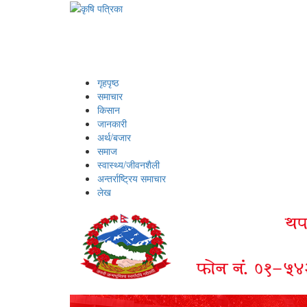
गृहपृष्ठ
समाचार
किसान
जानकारी
अर्थ/बजार
समाज
स्वास्थ्य/जीवनशैली
अन्तर्राष्ट्रिय समाचार
लेख