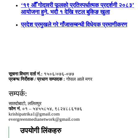
‘१९ औँ गोदावरी फूलको प्रतिस्पर्धात्मक प्रदर्शनी २०८३’
आयोजना हुने, भदौ १ देखि स्टल बुकिङ खुला
प्रदेश प्रमुखले गरे गाँजासम्बन्धी विधेयक प्रमाणीकरण
सूचना विभाग दर्ता नं.:
१५०६/०७६-०७७
प्रबन्ध निर्देशक / प्रधान सम्पादक :
गोपाल आले मगर
सम्पर्क:
सातदोबाटो, ललितपुर
फोन नं.
०१ – ५४५५८५४, ९८२४८८६१७६
krishipatrika1@gmail.com
evergreenmedianetwork@gmail.com
उपयोगी लिंकहरु