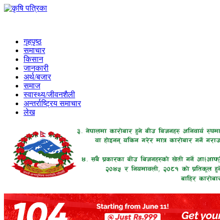
गृहपृष्ठ
समाचार
किसान
जानकारी
अर्थ/बजार
समाज
स्वास्थ्य/जीवनशैली
अन्तर्राष्ट्रिय समाचार
लेख