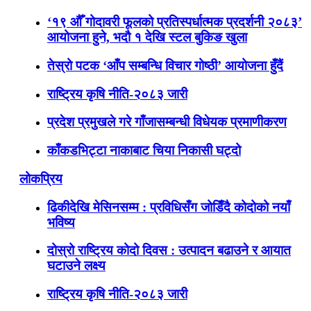
‘१९ औँ गोदावरी फूलको प्रतिस्पर्धात्मक प्रदर्शनी २०८३’
आयोजना हुने, भदौ १ देखि स्टल बुकिङ खुला
तेस्रो पटक ‘आँप सम्बन्धि विचार गोष्ठी’ आयोजना हुँदैं
राष्ट्रिय कृषि नीति-२०८३ जारी
प्रदेश प्रमुखले गरे गाँजासम्बन्धी विधेयक प्रमाणीकरण
काँकडभिट्टा नाकाबाट चिया निकासी घट्दो
लोकप्रिय
ढिकीदेखि मेसिनसम्म : प्रविधिसँग जोडिँदै कोदोको नयाँ
भविष्य
दोस्रो राष्ट्रिय कोदो दिवस : उत्पादन बढाउने र आयात
घटाउने लक्ष्य
राष्ट्रिय कृषि नीति-२०८३ जारी