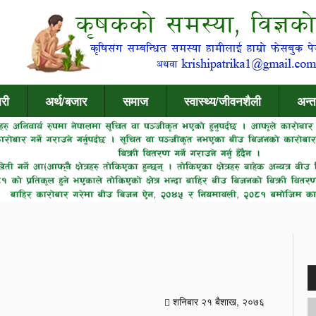
री
अर्थ/बजार
समाज
स्वास्थ्य/जीवनशैली
अन्त
शनिबार २१ बैशाख, २०७६