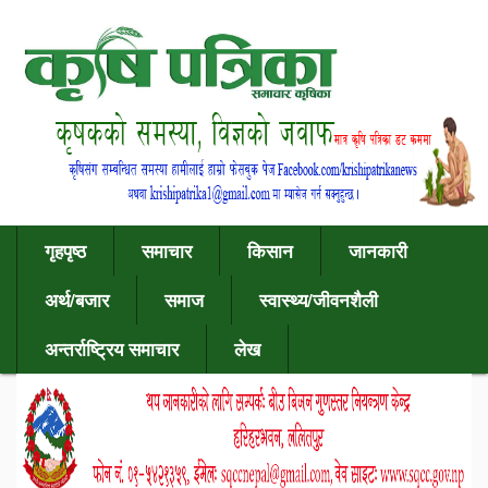
गृहपृष्ठ
समाचार
किसान
जानकारी
अर्थ/बजार
समाज
स्वास्थ्य/जीवनशैली
अन्तर्राष्ट्रिय समाचार
लेख