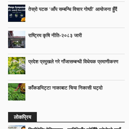
तेस्रो पटक ‘आँप सम्बन्धि विचार गोष्ठी’ आयोजना हुँदैं
राष्ट्रिय कृषि नीति-२०८३ जारी
प्रदेश प्रमुखले गरे गाँजासम्बन्धी विधेयक प्रमाणीकरण
काँकडभिट्टा नाकाबाट चिया निकासी घट्दो
लोकप्रिय