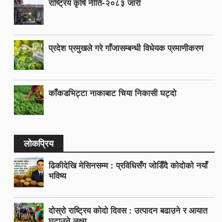
राष्ट्रिय कृषि नीति-२०८३ जारी
प्रदेश प्रमुखले गरे गाँजासम्बन्धी विधेयक प्रमाणीकरण
काँकडभिट्टा नाकाबाट चिया निकासी घट्दो
लोकप्रिय
ढिकीदेखि मेसिनसम्म : प्रविधिसँग जोडिँदै कोदोको नयाँ
भविष्य
दोस्रो राष्ट्रिय कोदो दिवस : उत्पादन बढाउने र आयात
घटाउने लक्ष्य