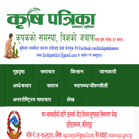
गृहपृष्ठ
समाचार
किसान
जानकारी
अर्थ/बजार
समाज
स्वास्थ्य/जीवनशैली
अन्तर्राष्ट्रिय समाचार
लेख