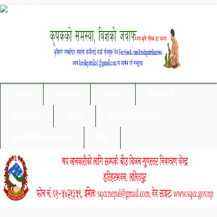
गृहपृष्ठ
समाचार
किसान
जानकारी
अर्थ/बजार
समाज
स्वास्थ्य/जीवनशैली
अन्तर्राष्ट्रिय समाचार
लेख