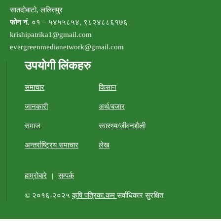
सातदोबाटो, ललितपुर
फोन नं.
०१ – ५४५५८५४, ९८२४८८६१७६
krishipatrika1@gmail.com
evergreenmedianetwork@gmail.com
उपयोगी लिंकहरु
समाचार
किसान
जानकारी
अर्थ/बजार
समाज
स्वास्थ्य/जीवनशैली
अन्तर्राष्ट्रिय समाचार
लेख
हाम्रोबारे
|
सम्पर्क
© २०१६-२०२५
कृषि पत्रिका.कम
सर्वाधिकार सुरक्षित