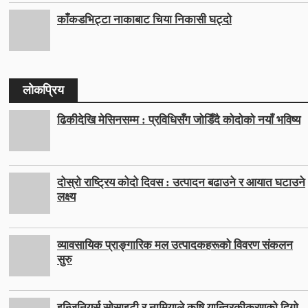
काँकडभिट्टा नाकाबाट चिया निकासी घट्दो
लोकप्रिय
ढिकीदेखि मेसिनसम्म : प्रविधिसँग जोडिँदै कोदोको नयाँ भविष्य
दोस्रो राष्ट्रिय कोदो दिवस : उत्पादन बढाउने र आयात घटाउने
लक्ष्य
व्यावसायिक प्राङ्गारिक मल उत्पादकहरूको विवरण संकलन
सुरु
इन्जिनियर्स सोसाइटी र नामियाले कृषि यान्त्रिकीकरणको दिगो