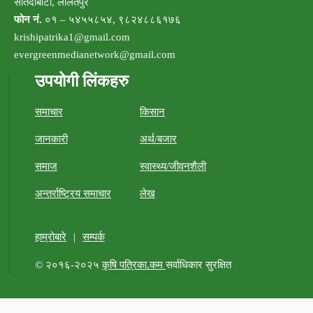
सातदोबाटो, ललितपुर
फोन नं.
०१ – ५४५५८५४, ९८२४८८६१७६
krishipatrika1@gmail.com
evergreenmedianetwork@gmail.com
उपयोगी लिंकहरु
समाचार
किसान
जानकारी
अर्थ/बजार
समाज
स्वास्थ्य/जीवनशैली
अन्तर्राष्ट्रिय समाचार
लेख
हाम्रोबारे
|
सम्पर्क
© २०१६-२०२५
कृषि पत्रिका.कम
सर्वाधिकार सुरक्षित