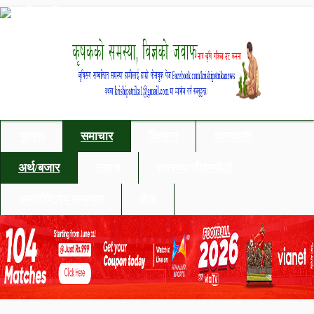
गृहपृष्ठ
समाचार
किसान
जानकारी
अर्थ/बजार
समाज
स्वास्थ्य/जीवनशैली
अन्तर्राष्ट्रिय समाचार
लेख