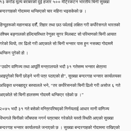
१३ करोड मूल्य बराबरको दुई हजार ५०० मेट्रिकटन भारतीय चिनी सुख्खा
बन्दरगाहको गोदाममा थन्किएको चार महिना भइसकेको छ ।
हिन्दूहरूको महानचाड दशैँ, तिहार तथा छठ पर्वलाई लक्षित गरी कर्पोरेसनले भारतको
पश्चिम बङ्गालको हल्दियास्थित रेणुका सुगर मिलबाट सो परिमाणको चिनी आयात
गरेको थियो, तर ढिलो गरी आएकाले सो चिनी भन्सार पास हुन नसक्दा गोदाममै
थन्किन पुगेको हो ।
“उद्योग वाणिज्य तथा आपूर्ति मन्त्रालयले भदौ ३१ गतेसम्म भन्सार क्षेत्रमा
आइपुगेको चिनी छोड्ने भनी पत्र पठाएको हो”, सुख्खा बन्दरगाह भन्सार कार्यालयका
अधिकृत धनबहादुर बरुवालले भने, “तर कर्पोरेसनको चिनी ढिलो गरी असोज ६ गते
आएकोले सो चिनी हालसम्म गोदममै थन्किएर रहेको छ ।”
२०७५ भदौ ३१ गते बसेको मन्त्रिपरिषद्को निर्णयलाई आधार मानी वाणिज्य
विभागले चिनीको जाँचपास नगर्न पत्राचार गरेकोले यस्तो स्थिति आएको सुख्खा
बन्दरगाह भन्सार कार्यालयले जनाएको छ । सुख्खा बन्दरगाहको गोदाममा राखिएको