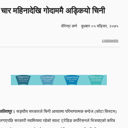
चार महिनादेखि गोदाममै अड्कियो चिनी
वीरेन्द्र कर्ण
बुधबार ०५ मङि्सर, २०७५
comments
ललितपुर।
सङ्घीय सरकारले चिनी आयातमा परिमाणात्मक बन्देज (कोटा सिस्टम)
लगाएपछि सरकारी स्वामित्वमा रहेको साल्ट ट्रेडिङ कर्पोरेसनले भित्र्याएको करिब