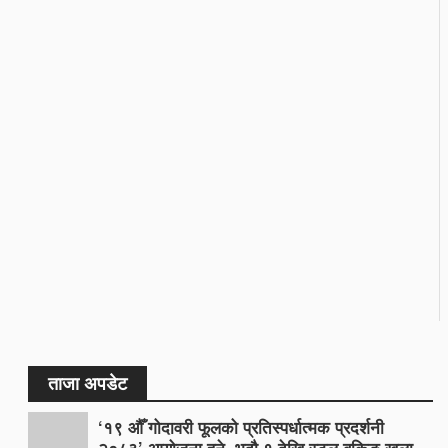
ताजा अपडेट
‘१९ औँ गोदावरी फूलको प्रतिस्पर्धात्मक प्रदर्शनी
२०८३’ आयोजना हुने, भदौ १ देखि स्टल बुकिङ खुला