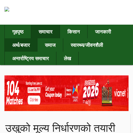
गृहपृष्ठ
समाचार
किसान
जानकारी
अर्थ/बजार
समाज
स्वास्थ्य/जीवनशैली
अन्तर्राष्ट्रिय समाचार
लेख
उखुको मूल्य निर्धारणको तयारी