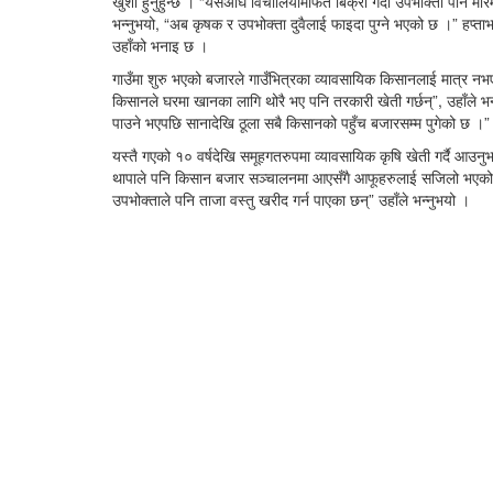
खुशी हुनुहुन्छ । “यसअघि विचौलियामार्फत बिक्री गर्दा उपभोक्ता पनि मा
भन्नुभयो, “अब कृषक र उपभोक्ता दुवैलाई फाइदा पुग्ने भएको छ ।” हप्ताभ
उहाँको भनाइ छ ।
गाउँमा शुरु भएको बजारले गाउँभित्रका व्यावसायिक किसानलाई मात्र नभ
किसानले घरमा खानका लागि थोरै भए पनि तरकारी खेती गर्छन्”, उहाँले भ
पाउने भएपछि सानादेखि ठूला सबै किसानको पहुँच बजारसम्म पुगेको छ ।”
यस्तै गएको १० वर्षदेखि समूहगतरुपमा व्यावसायिक कृषि खेती गर्दै आ
थापाले पनि किसान बजार सञ्चालनमा आएसँगै आफूहरुलाई सजिलो भएको बता
उपभोक्ताले पनि ताजा वस्तु खरीद गर्न पाएका छन्” उहाँले भन्नुभयो ।