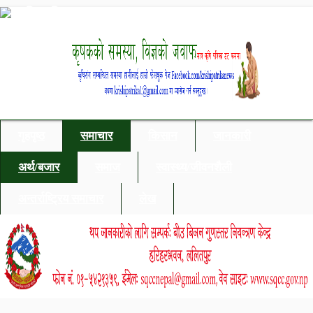
गृहपृष्ठ
समाचार
किसान
जानकारी
अर्थ/बजार
समाज
स्वास्थ्य/जीवनशैली
अन्तर्राष्ट्रिय समाचार
लेख