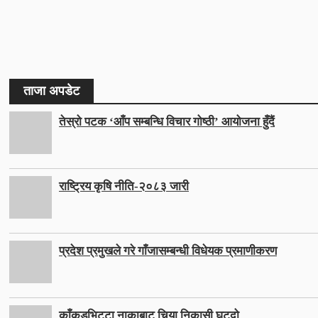
ताजा अपडेट
तेस्रो पटक ‘आँप सम्बन्धि विचार गोष्ठी’ आयोजना हुँदैं
राष्ट्रिय कृषि नीति-२०८३ जारी
प्रदेश प्रमुखले गरे गाँजासम्बन्धी विधेयक प्रमाणीकरण
काँकडभिट्टा नाकाबाट चिया निकासी घट्दो