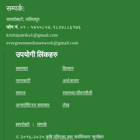
सम्पर्क:
सातदोबाटो, ललितपुर
फोन नं.
०१ – ५४५५८५४, ९८२४८८६१७६
krishipatrika1@gmail.com
evergreenmedianetwork@gmail.com
उपयोगी लिंकहरु
समाचार
किसान
जानकारी
अर्थ/बजार
समाज
स्वास्थ्य/जीवनशैली
अन्तर्राष्ट्रिय समाचार
लेख
हाम्रोबारे
|
सम्पर्क
© २०१६-२०२५
कृषि पत्रिका.कम
सर्वाधिकार सुरक्षित