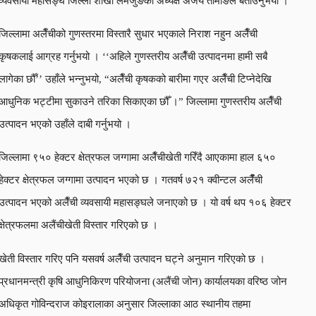
व्यवसायी महासङ्घ जिल्ला शाखा लमजुङका अध्यक्ष अजय तामाङले बताउनुभयो ।
जिल्लामा अलैँचीको गुणस्तरमा विस्तारै सुधार भएकाले निराश नहुन अलैँची
कृषकलाई आग्रह गर्नुभयो । ‘‘अहिले गुणस्तरीय अलैँची उत्पादनमा हामी सबै
लागेका छौँ’’ उहाँले भन्नुभयो, “अलैँची कृषकको बारीमा गएर अलैँची टिप्नेदेखि
आधुनिक भट्टीमा सुकाउने तरिका सिकाएका छौँ ।” जिल्लामा गुणस्तरीय अलैँची
उत्पादन भएको उहाँले दाबी गर्नुभयो ।
जिल्लामा ९५० हेक्टर क्षेत्रफल जग्गामा अलैँचीखेती गरिँदै आएकामा हाल ६५०
हेक्टर क्षेत्रफल जग्गामा उत्पादन भएको छ । गतवर्ष ७२१ क्वीन्टल अलैंँची
उत्पादन भएको अलैँची व्यवसायी महासङ्घले जनाएको छ । यो वर्ष थप १०६ हेक्टर
क्षेत्रफलमा अलैंचीखेती विस्तार गरिएको छ ।
खेती विस्तार गरिए पनि यसवर्ष अलैँची उत्पादन घट्ने अनुमान गरिएको छ ।
प्रधानमन्त्री कृषि आधुनिकिरण परियोजना (अलैंची जोन) कार्यालयका वरिष्ठ जोन
अधिकृत गोविन्दराज कोइरालाका अनुसार जिल्लाका आठ स्थानीय तहमा