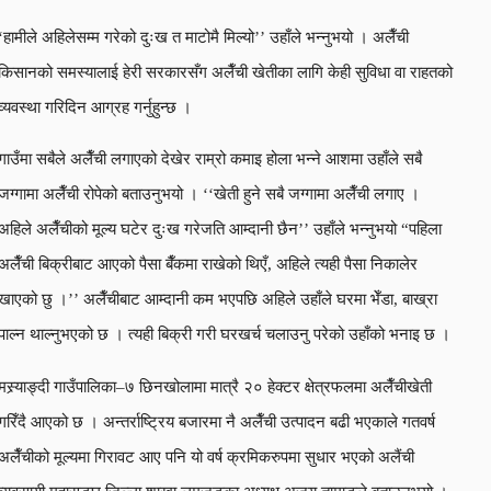
‘हामीले अहिलेसम्म गरेको दुःख त माटोमै मिल्यो’’ उहाँले भन्नुभयो । अलैँची
किसानको समस्यालाई हेरी सरकारसँग अलैँची खेतीका लागि केही सुविधा वा राहतको
व्यवस्था गरिदिन आग्रह गर्नुहुन्छ ।
गाउँमा सबैले अलैँची लगाएको देखेर राम्रो कमाइ होला भन्ने आशमा उहाँले सबै
जग्गामा अलैँची रोपेको बताउनुभयो । ‘‘खेती हुने सबै जग्गामा अलैँची लगाए ।
अहिले अलैँचीको मूल्य घटेर दुःख गरेजति आम्दानी छैन’’ उहाँले भन्नुभयो “पहिला
अलैँची बिक्रीबाट आएको पैसा बैँकमा राखेको थिएँ, अहिले त्यही पैसा निकालेर
खाएको छु ।’’ अलैँचीबाट आम्दानी कम भएपछि अहिले उहाँले घरमा भेँडा, बाख्रा
पाल्न थाल्नुभएको छ । त्यही बिक्री गरी घरखर्च चलाउनु परेको उहाँको भनाइ छ ।
मस्र्याङ्दी गाउँपालिका–७ छिनखोलामा मात्रै २० हेक्टर क्षेत्रफलमा अलैँचीखेती
गरिँदै आएको छ । अन्तर्राष्ट्रिय बजारमा नै अलैँची उत्पादन बढी भएकाले गतवर्ष
अलैँचीको मूल्यमा गिरावट आए पनि यो वर्ष क्रमिकरुपमा सुधार भएको अलैंची