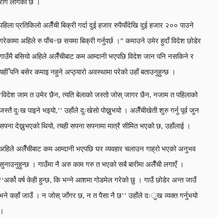
रोग लागेको छ ।
पहिला प्रतिकिलो अलैँची बिक्री गर्दा दुई हजार रुपैयाँदेखि दुई हजार २०० पाउने
गरेकामा अहिले रु पाँच÷छ सयमा बिक्री गर्नुपर्छ ।” कमाउने उमेर हुदाँ विदेश छोडेर
गाउँमै बसियो अहिले अलैँचीबाट कम आम्दानी भएपछि विदेश जान पनि नसकिने र
यहीँ पनि बसेर कमाइ नहुने अप्ठ्यारो अवस्थामा परेको उहाँ बताउनुहुन्छ ।
‘विदेश जाम त उमेर छैन, त्यति बेलाको जस्तो जोस् जागर छैन, नजाम त पहिलाको
जस्तै दुःख पाइने भइयो,’’ उहाँले दुःखेसो पोख्नुभयो । अलैँचीखेती शुरु गर्नु पूर्व जुन
सपना देख्नुभएको थियो, त्यही सपना सपनामा मात्रै सीमित भएको छ, उहाँलाई ।
अहिले अलैँचीबाट कम आम्दानी भएपछि घर व्यवहार चलाउन गाह्रो भएको अनुभव
सुनाउनुहुन्छ । गाउँमा नै अरु काम गरु त भएको सबै बारीमा अलैँची लगाएँ ।
‘‘अर्को वर्ष केही हुन्छ, कि भन्ने आशमा गोडमेल गरेको छु । गाउँ छोडेर अन्त जाउँ
भने कहाँ जाउँ । न जोस् जाँगर छ, न त पैसा नै छ’’ उहाँले दःुख व्यक्त गर्नुभयो
।