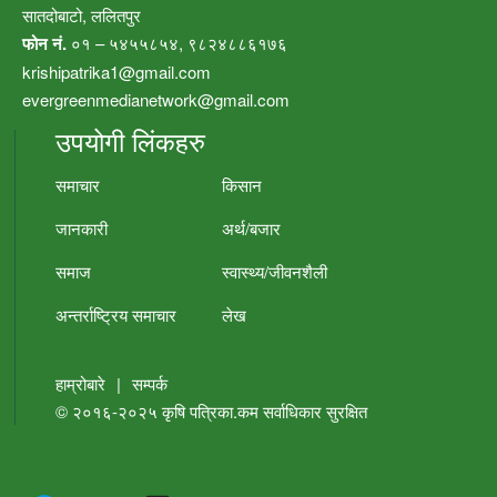
सातदोबाटो, ललितपुर
फोन नं.
०१ – ५४५५८५४, ९८२४८८६१७६
krishipatrika1@gmail.com
evergreenmedianetwork@gmail.com
उपयोगी लिंकहरु
समाचार
किसान
जानकारी
अर्थ/बजार
समाज
स्वास्थ्य/जीवनशैली
अन्तर्राष्ट्रिय समाचार
लेख
हाम्रोबारे
|
सम्पर्क
© २०१६-२०२५
कृषि पत्रिका.कम
सर्वाधिकार सुरक्षित