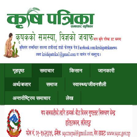
गृहपृष्ठ
समाचार
किसान
जानकारी
अर्थ/बजार
समाज
स्वास्थ्य/जीवनशैली
अन्तर्राष्ट्रिय समाचार
लेख