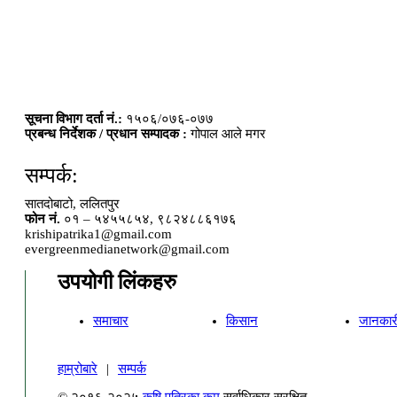
सूचना विभाग दर्ता नं.:
१५०६/०७६-०७७
प्रबन्ध निर्देशक / प्रधान सम्पादक :
गोपाल आले मगर
सम्पर्क:
सातदोबाटो, ललितपुर
फोन नं.
०१ – ५४५५८५४, ९८२४८८६१७६
krishipatrika1@gmail.com
evergreenmedianetwork@gmail.com
उपयोगी लिंकहरु
समाचार
किसान
जानकार
हाम्रोबारे
|
सम्पर्क