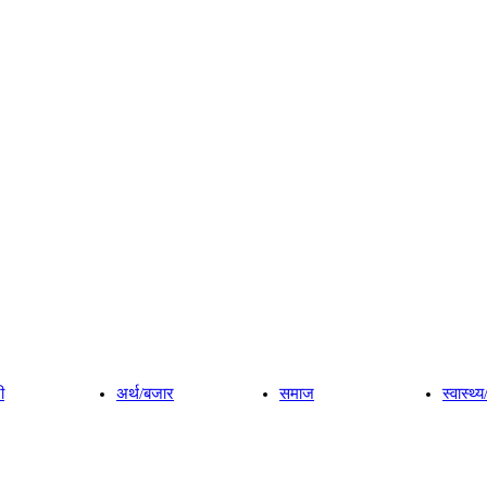
ी
अर्थ/बजार
समाज
स्वास्थ