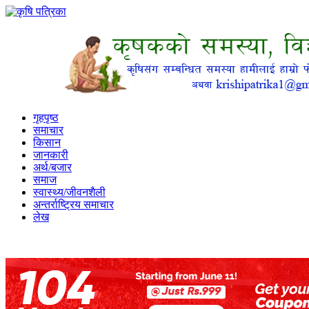
गृहपृष्ठ
समाचार
किसान
जानकारी
अर्थ/बजार
समाज
स्वास्थ्य/जीवनशैली
अन्तर्राष्ट्रिय समाचार
लेख