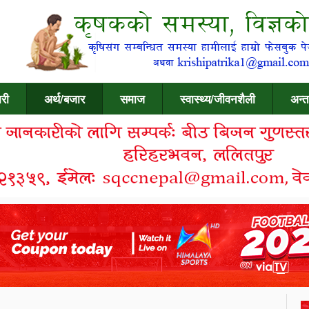
री
अर्थ/बजार
समाज
स्वास्थ्य/जीवनशैली
अन्त