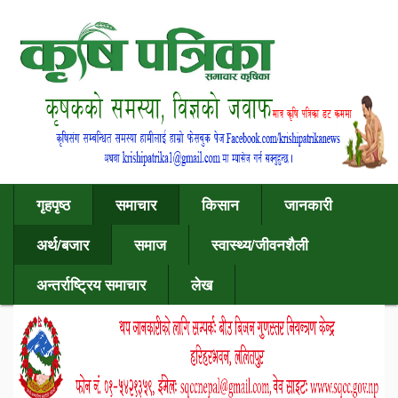
गृहपृष्ठ
समाचार
किसान
जानकारी
अर्थ/बजार
समाज
स्वास्थ्य/जीवनशैली
अन्तर्राष्ट्रिय समाचार
लेख