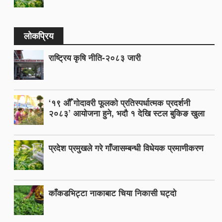
लोकप्रिय
राष्ट्रिय कृषि नीति-२०८३ जारी
‘१९ औँ गोदावरी फूलको प्रतिस्पर्धात्मक प्रदर्शनी
२०८३’ आयोजना हुने, भदौ १ देखि स्टल बुकिङ खुला
प्रदेश प्रमुखले गरे गाँजासम्बन्धी विधेयक प्रमाणीकरण
काँकडभिट्टा नाकाबाट चिया निकासी घट्दो