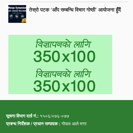
तेस्रो पटक ‘आँप सम्बन्धि विचार गोष्ठी’ आयोजना हुँदैं
सूचना विभाग दर्ता नं.:
१५०६/०७६-०७७
प्रबन्ध निर्देशक / प्रधान सम्पादक :
गोपाल आले मगर