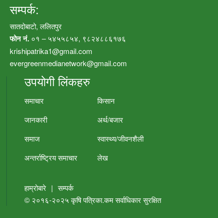
सम्पर्क:
सातदोबाटो, ललितपुर
फोन नं.
०१ – ५४५५८५४, ९८२४८८६१७६
krishipatrika1@gmail.com
evergreenmedianetwork@gmail.com
उपयोगी लिंकहरु
समाचार
किसान
जानकारी
अर्थ/बजार
समाज
स्वास्थ्य/जीवनशैली
अन्तर्राष्ट्रिय समाचार
लेख
हाम्रोबारे
|
सम्पर्क
© २०१६-२०२५
कृषि पत्रिका.कम
सर्वाधिकार सुरक्षित