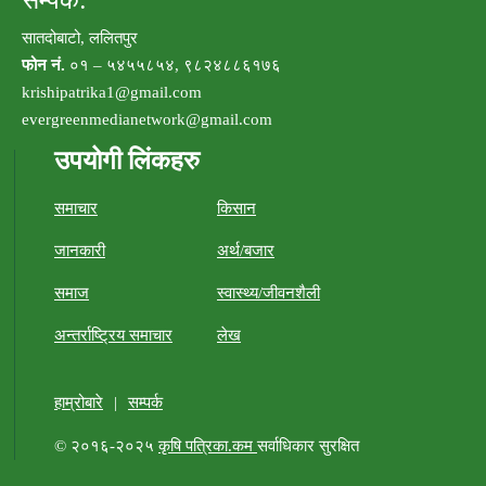
सम्पर्क:
सातदोबाटो, ललितपुर
फोन नं.
०१ – ५४५५८५४, ९८२४८८६१७६
krishipatrika1@gmail.com
evergreenmedianetwork@gmail.com
उपयोगी लिंकहरु
समाचार
किसान
जानकारी
अर्थ/बजार
समाज
स्वास्थ्य/जीवनशैली
अन्तर्राष्ट्रिय समाचार
लेख
हाम्रोबारे
|
सम्पर्क
© २०१६-२०२५
कृषि पत्रिका.कम
सर्वाधिकार सुरक्षित