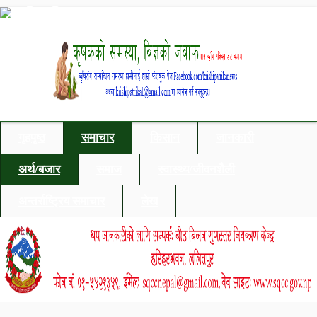
गृहपृष्ठ
समाचार
किसान
जानकारी
अर्थ/बजार
समाज
स्वास्थ्य/जीवनशैली
अन्तर्राष्ट्रिय समाचार
लेख