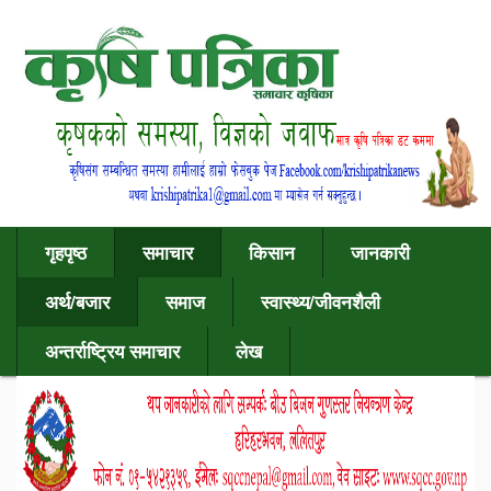
गृहपृष्ठ
समाचार
किसान
जानकारी
अर्थ/बजार
समाज
स्वास्थ्य/जीवनशैली
अन्तर्राष्ट्रिय समाचार
लेख