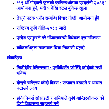
‘१९ औँ गोदावरी फूलको प्रतिस्पर्धात्मक प्रदर्शनी २०८३’
आयोजना हुने, भदौ १ देखि स्टल बुकिङ खुला
तेस्रो पटक ‘आँप सम्बन्धि विचार गोष्ठी’ आयोजना हुँदैं
राष्ट्रिय कृषि नीति-२०८३ जारी
प्रदेश प्रमुखले गरे गाँजासम्बन्धी विधेयक प्रमाणीकरण
काँकडभिट्टा नाकाबाट चिया निकासी घट्दो
लोकप्रिय
ढिकीदेखि मेसिनसम्म : प्रविधिसँग जोडिँदै कोदोको नयाँ
भविष्य
दोस्रो राष्ट्रिय कोदो दिवस : उत्पादन बढाउने र आयात
घटाउने लक्ष्य
इन्जिनियर्स सोसाइटी र नामियाले कृषि यान्त्रिकीकरणको
दिगो विकासमा सहकार्य गर्ने