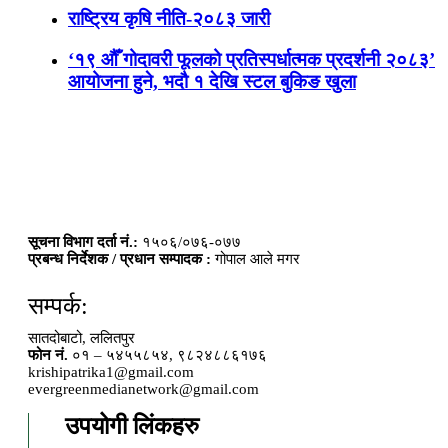
राष्ट्रिय कृषि नीति-२०८३ जारी
‘१९ औँ गोदावरी फूलको प्रतिस्पर्धात्मक प्रदर्शनी २०८३’
आयोजना हुने, भदौ १ देखि स्टल बुकिङ खुला
सूचना विभाग दर्ता नं.:
१५०६/०७६-०७७
प्रबन्ध निर्देशक / प्रधान सम्पादक :
गोपाल आले मगर
सम्पर्क:
सातदोबाटो, ललितपुर
फोन नं.
०१ – ५४५५८५४, ९८२४८८६१७६
krishipatrika1@gmail.com
evergreenmedianetwork@gmail.com
उपयोगी लिंकहरु