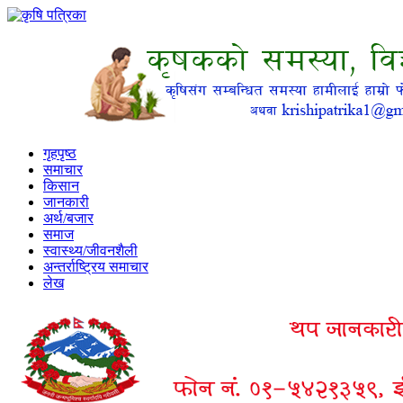
गृहपृष्ठ
समाचार
किसान
जानकारी
अर्थ/बजार
समाज
स्वास्थ्य/जीवनशैली
अन्तर्राष्ट्रिय समाचार
लेख