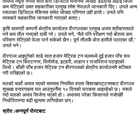
तीमध्ये नमूना रुपमा सात बोरा डिजिटल मेसिनमा जोख्दा डेढदेखि अढाई किलो
कम भेटिएको उक्त सहकारीका प्रमुख रमेश नेपालले जानकारी दिए। उनले अन्य
पसलका डिजिटल मेसिनमा समेत जोख्दा परिणाम उही हायो। उनले पनि
त्यसबारे सहकारीमा जानकारी गराएको बताए।
कृषि सामग्री कम्पनी क्षेत्रीय कार्यालय वीरगञ्जका प्रमुख अजय श्रीबास्तवले
भने कम तौल नभएको दाबी गरे। उनले भने, ‘मैले पनि परीक्षण गर्दा बोरामा कम
परिमाण भेटिएको फेला पार्न सकेको छैन। पूर्ण तौलकै बोरा हामीले पठाएका छौं,’
उनले भने।
वीरगञ्ज आइपुगेको साढे सात हजार मेट्रिक टन मलमध्ये दुई हजार पाँच सय
मेट्रिक टन बिराटनगर, विर्तामोड, इटहरी, लाहान र राजविराज पठाइएको
थियो। बाँकी पाँच हजार मेट्रिक टन बीरगञ्जको क्षेत्रीय कार्यालयमै सञ्चित
गरी राखिएको छ।
मलको चर्को अभाव भएको समयमा नियमित रुपमा बिशाखापट्टनमबाट वीरगञ्ज
सुख्खा वन्दरगाहमा मल आउनुपर्नेमा १० दिनको फरकमा आइरहेको छ। यसले
गर्दा मलको अभाव सिर्जना भएको हो। अभावमा परेका किसानले नजोखेरै
निर्धारितभन्दा बढी मूल्यमा लगिरहेका छन्।
स्रोत :अन्नपूर्ण पोस्टबाट