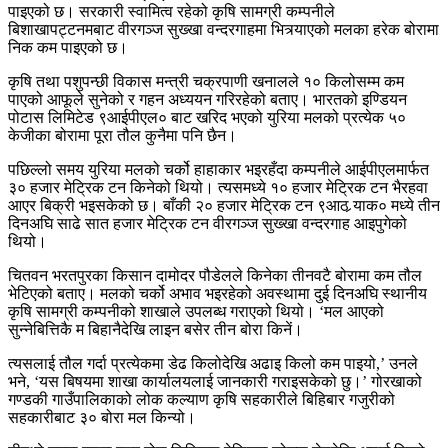
पाइएको छ। सरकारी स्वामित्व रहेको कृषि सामग्री कम्पनीले
बिशाखापट्टनमबाट वीरगञ्ज सुख्खा वन्दरगाहमा भित्र्याएको मलका हरेक बोरामा
निक कम पाइएको छ।
कृषि तथा पशुपन्छी विकास मन्त्री चक्रपाणी खनालले १० किलोसम्म कम
पाएको आफूले सुनेको र गहन अध्ययन गरिरहेको बताए। भारतको इण्डियन
पोटास लिमिटेड ९आईपीएल० बाट खरिद भएको युरिया मलको प्रत्येक ५०
केजीका बोरामा पूरा तौल कुनैमा पनि छैन।
पछिल्लो समय युरिया मलको चर्को हाहाकार भइरहँदा कम्पनीले आईपीएलमार्फत
३० हजार मेट्रिक टन किनेको थियो। त्यसमध्ये १० हजार मेट्रिक टन भैरहवा
आएर बिक्री भइसकेको छ। बाँकी २० हजार मेट्रिक टन ९आठ र्‍याक० मध्ये तीन
दिनअघि साढे सात हजार मेट्रिक टन वीरगञ्ज सुख्खा वन्दरगाह आइपुगेको
थियो।
चितवन भरतपुरका किसान दामोदर पौडेलले किनेका तीनवटै बोरामा कम तौल
भेटिएको बताए। मलको चर्को अभाव भइरहेको अवस्थामा दुई दिनअघि स्थानीय
कृषि सामग्री कम्पनीको शाखाले उपलब्ध गराएको थियो। ‘मल आएको
सुन्नेबित्तिकै म बिहानैदेखि लाइन बसेर तीन बोरा किनें।
त्यसलाई तौल गर्दा प्रत्येकमा डेढ किलोदेखि अढाइ किलो कम पाइयो,’ उनले
भने, ‘यस बिषयमा शाखा कार्यालयलाई जानकारी गराइसकेको छु।’ गोरखाको
गण्डकी गाउँपालिकाको लोक कल्याण कृषि सहकारीले बिहिबार गजुरीको
सहकारीबाट ३० बोरा मल किन्यो।