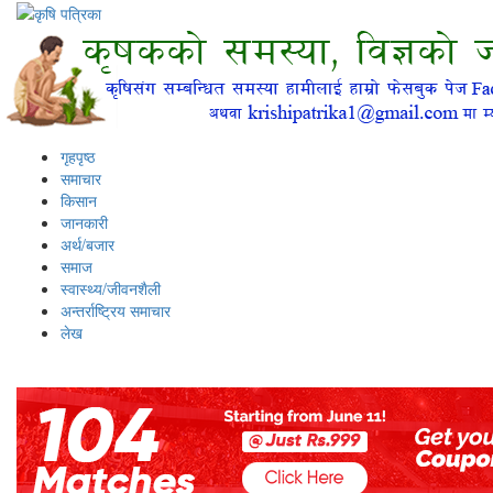
गृहपृष्ठ
समाचार
किसान
जानकारी
अर्थ/बजार
समाज
स्वास्थ्य/जीवनशैली
अन्तर्राष्ट्रिय समाचार
लेख