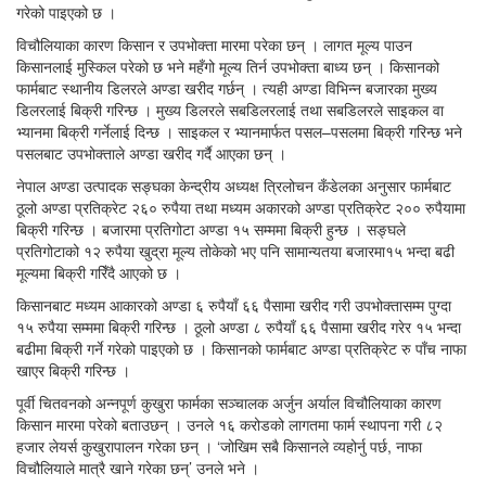
गरेको पाइएको छ ।
विचौलियाका कारण किसान र उपभोक्ता मारमा परेका छन् । लागत मूल्य पाउन
किसानलाई मुस्किल परेको छ भने महँगो मूल्य तिर्न उपभोक्ता बाध्य छन् । किसानको
फार्मबाट स्थानीय डिलरले अण्डा खरीद गर्छन् । त्यही अण्डा विभिन्न बजारका मुख्य
डिलरलाई बिक्री गरिन्छ । मुख्य डिलरले सबडिलरलाई तथा सबडिलरले साइकल वा
भ्यानमा बिक्री गर्नेलाई दिन्छ । साइकल र भ्यानमार्फत पसल–पसलमा बिक्री गरिन्छ भने
पसलबाट उपभोक्ताले अण्डा खरीद गर्दै आएका छन् ।
नेपाल अण्डा उत्पादक सङ्घका केन्द्रीय अध्यक्ष त्रिलोचन कँडेलका अनुसार फार्मबाट
ठूलो अण्डा प्रतिक्रेट २६० रुपैया तथा मध्यम अकारको अण्डा प्रतिक्रेट २०० रुपैयामा
बिक्री गरिन्छ । बजारमा प्रतिगोटा अण्डा १५ सम्ममा बिक्री हुन्छ । सङ्घले
प्रतिगोटाको १२ रुपैया खुद्रा मूल्य तोकेको भए पनि सामान्यतया बजारमा१५ भन्दा बढी
मूल्यमा बिक्री गरिँदै आएको छ ।
किसानबाट मध्यम आकारको अण्डा ६ रुपैयाँ ६६ पैसामा खरीद गरी उपभोक्तासम्म पुग्दा
१५ रुपैया सम्ममा बिक्री गरिन्छ । ठूलो अण्डा ८ रुपैयाँ ६६ पैसामा खरीद गरेर १५ भन्दा
बढीमा बिक्री गर्ने गरेको पाइएको छ । किसानको फार्मबाट अण्डा प्रतिक्रेट रु पाँच नाफा
खाएर बिक्री गरिन्छ ।
पूर्वी चितवनको अन्नपूर्ण कुखुरा फार्मका सञ्चालक अर्जुन अर्याल विचौलियाका कारण
किसान मारमा परेको बताउछन् । उनले १६ करोडको लागतमा फार्म स्थापना गरी ८२
हजार लेयर्स कुखुरापालन गरेका छन् । ‘जोखिम सबै किसानले व्यहोर्नु पर्छ, नाफा
विचौलियाले मात्रै खाने गरेका छन्’ उनले भने ।