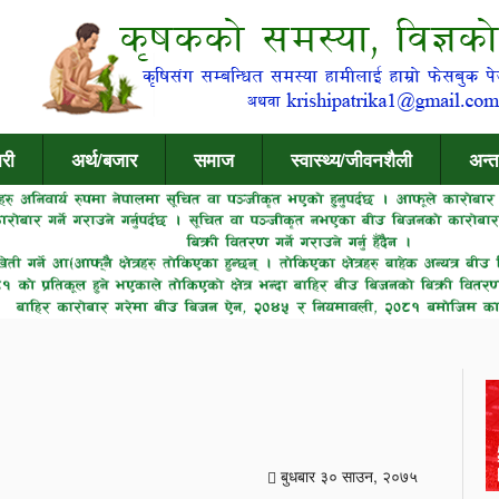
री
अर्थ/बजार
समाज
स्वास्थ्य/जीवनशैली
अन्त
बुधबार ३० साउन, २०७५