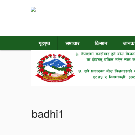
गृहपृष्ठ
समाचार
किसान
जानका
badhi1