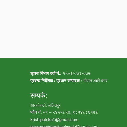
सूचना विभाग दर्ता नं.:
१५०६/०७६-०७७
प्रबन्ध निर्देशक / प्रधान सम्पादक :
गोपाल आले मगर
सम्पर्क:
सातदोबाटो, ललितपुर
फोन नं.
०१ – ५४५५८५४, ९८२४८८६१७६
krishipatrika1@gmail.com
evergreenmedianetwork@gmail.com