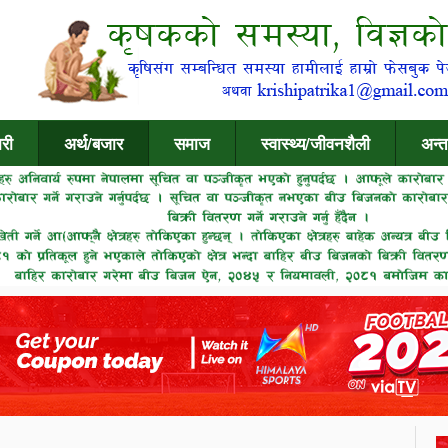
री
अर्थ/बजार
समाज
स्वास्थ्य/जीवनशैली
अन्त