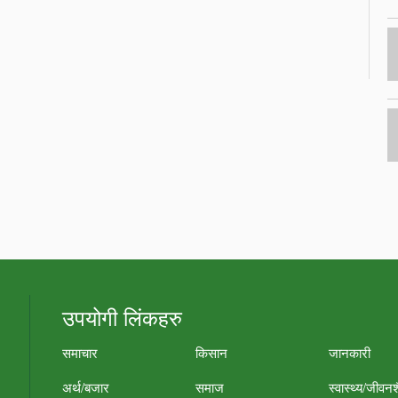
उपयोगी लिंकहरु
समाचार
किसान
जानकारी
अर्थ/बजार
समाज
स्वास्थ्य/जीवन