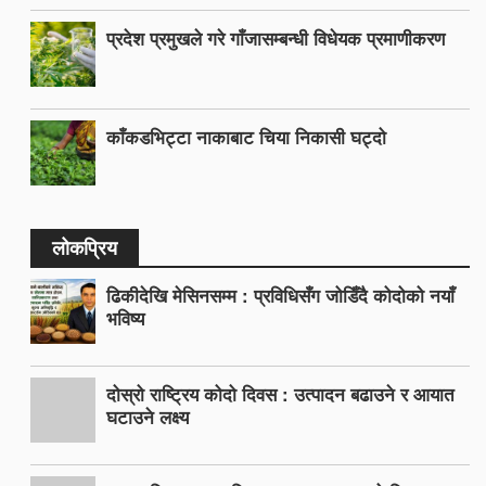
प्रदेश प्रमुखले गरे गाँजासम्बन्धी विधेयक प्रमाणीकरण
काँकडभिट्टा नाकाबाट चिया निकासी घट्दो
लोकप्रिय
ढिकीदेखि मेसिनसम्म : प्रविधिसँग जोडिँदै कोदोको नयाँ
भविष्य
दोस्रो राष्ट्रिय कोदो दिवस : उत्पादन बढाउने र आयात
घटाउने लक्ष्य