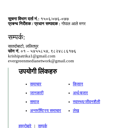
सूचना विभाग दर्ता नं.:
१५०६/०७६-०७७
प्रबन्ध निर्देशक / प्रधान सम्पादक :
गोपाल आले मगर
सम्पर्क:
सातदोबाटो, ललितपुर
फोन नं.
०१ – ५४५५८५४, ९८२४८८६१७६
krishipatrika1@gmail.com
evergreenmedianetwork@gmail.com
उपयोगी लिंकहरु
समाचार
किसान
जानकारी
अर्थ/बजार
समाज
स्वास्थ्य/जीवनशैली
अन्तर्राष्ट्रिय समाचार
लेख
हाम्रोबारे
|
सम्पर्क