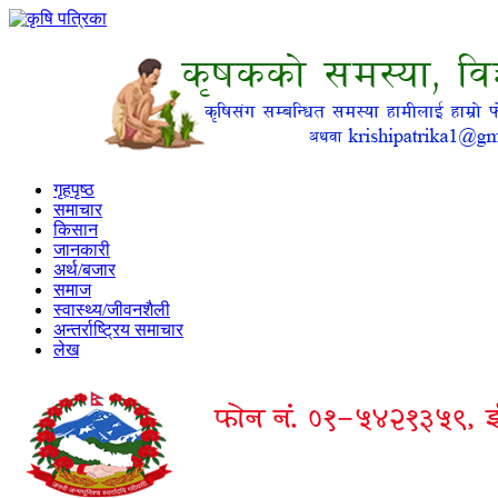
गृहपृष्ठ
समाचार
किसान
जानकारी
अर्थ/बजार
समाज
स्वास्थ्य/जीवनशैली
अन्तर्राष्ट्रिय समाचार
लेख