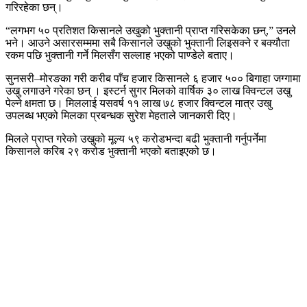
गरिरहेका छन्।
“लगभग ५० प्रतिशत किसानले उखुको भुक्तानी प्राप्त गरिसकेका छन्,” उनले
भने। आउने असारसम्ममा सबै किसानले उखुको भुक्तानी लिइसक्ने र बक्यौता
रकम पछि भुक्तानी गर्ने मिलसँग सल्लाह भएको पाण्डेले बताए।
सुनसरी–मोरङका गरी करीब पाँच हजार किसानले ६ हजार ५०० बिगाहा जग्गामा
उखु लगाउने गरेका छन् । इस्टर्न सुगर मिलको वार्षिक ३० लाख क्विन्टल उखु
पेल्ने क्षमता छ। मिललाई यसवर्ष ११ लाख ७८ हजार क्विन्टल मात्र उखु
उपलब्ध भएको मिलका प्रबन्धक सुरेश मेहताले जानकारी दिए।
मिलले प्राप्त गरेको उखुको मूल्य ५९ करोडभन्दा बढी भुक्तानी गर्नुपर्नेमा
किसानले करिब २९ करोड भुक्तानी भएको बताइएको छ।