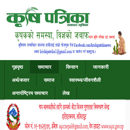
गृहपृष्ठ
समाचार
किसान
जानकारी
अर्थ/बजार
समाज
स्वास्थ्य/जीवनशैली
अन्तर्राष्ट्रिय समाचार
लेख