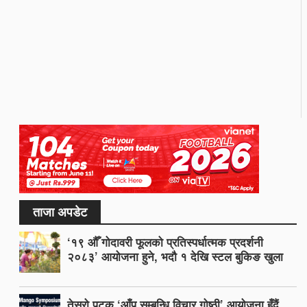
ताजा अपडेट
‘१९ औँ गोदावरी फूलको प्रतिस्पर्धात्मक प्रदर्शनी
२०८३’ आयोजना हुने, भदौ १ देखि स्टल बुकिङ खुला
तेस्रो पटक ‘आँप सम्बन्धि विचार गोष्ठी’ आयोजना हुँदैं