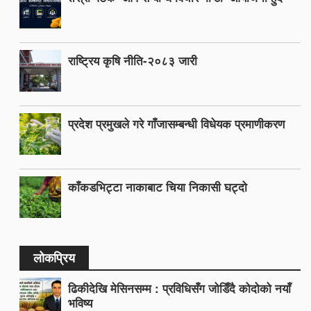
राष्ट्रिय कृषि नीति-२०८३ जारी
प्रदेश प्रमुखले गरे गाँजासम्बन्धी विधेयक प्रमाणीकरण
काँकडभिट्टा नाकाबाट चिया निकासी घट्दो
लोकप्रिय
ढिकीदेखि मेसिनसम्म : प्रविधिसँग जोडिँदै कोदोको नयाँ
भविष्य