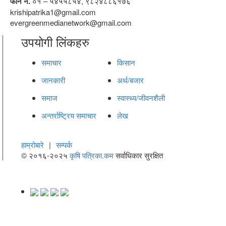
फोन नं.
०१ – ५४५५८५४, ९८२४८८६१७६
krishipatrika1@gmail.com
evergreenmedianetwork@gmail.com
उपयोगी लिंकहरु
समाचार
किसान
जानकारी
अर्थ/बजार
समाज
स्वास्थ्य/जीवनशैली
अन्तर्राष्ट्रिय समाचार
लेख
हाम्रोबारे
|
सम्पर्क
© २०१६-२०२५
कृषि पत्रिका.कम
सर्वाधिकार सुरक्षित