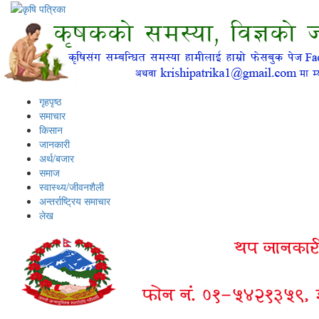
गृहपृष्ठ
समाचार
किसान
जानकारी
अर्थ/बजार
समाज
स्वास्थ्य/जीवनशैली
अन्तर्राष्ट्रिय समाचार
लेख